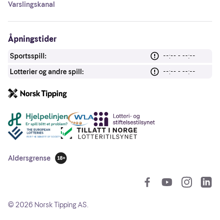
Varslingskanal
Åpningstider
Sportsspill:
--:-- - --:--
Lotterier og andre spill:
--:-- - --:--
Andre lenker
Aldersgrense
18 år
So
©
2026
Norsk Tipping AS.