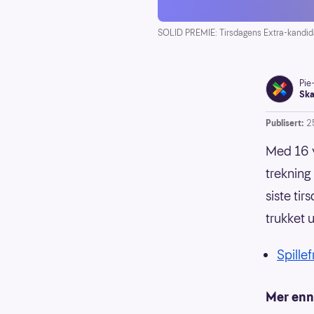
SOLID PREMIE: Tirsdagens Extra-kandida
Pie
Ska
Publisert:
2
Med 16 v
trekning
siste ti
trukket 
Spillef
Mer enn