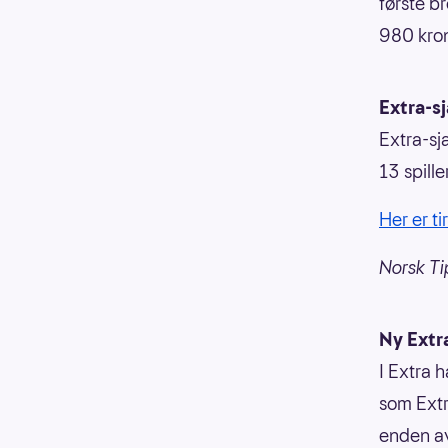
første b
980 kron
Extra-s
Extra-sj
13 spill
Her er t
Norsk Ti
Ny Extra
I Extra h
som Extr
enden av