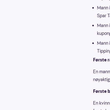
Mann i
Spar T
Mann i
kupong
Mann i
Tippin
Første 
En mann 
nøyaktig
Første b
En kvinn