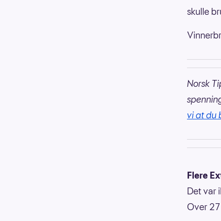
skulle 
Vinnerbr
Norsk Ti
spennin
vi at du 
Flere Ex
Det var 
Over 27 