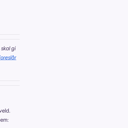
 skal gi
foreslår
veld.
dem: