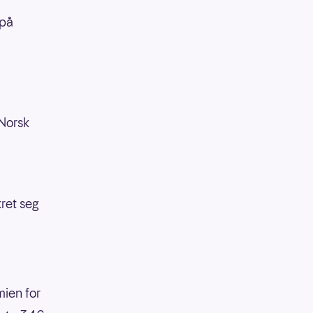
 på
 Norsk
ret seg
mien for