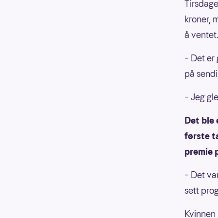
Tirsdage
kroner, 
å ventet
– Det er 
på sendi
– Jeg gl
Det ble 
første 
premie 
– Det va
sett pro
Kvinnen 