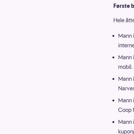
Første b
Hele ått
Mann i
interne
Mann i
mobil.
Mann i
Narves
Mann i
Coop 
Mann i
kupong