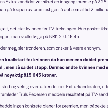
ns Extra-kandidat var sikret en inngangspremie på 32
men på toppen av premiestigen lå det som alltid 2 million
.
greit, det, sier kvinnen før TV-trekningen. Hun ønsket ikk
ngen, men skulle følge på NRK 2 kl. 18.45.
eder meg, sier trønderen, som ønsker å være anonym.
en knallstart for kvinnen da hun mer enn doblet prem
tall, men så sa det stopp. Dermed endte kvinnen med 
på nøyaktig 815 645 kroner.
r stort og veldig overraskende, sier Extra-kandidaten, ett
gramleder Truls Pedersen meddele resultatet på TV-send
hadde ingen konkrete planer for premien, men påpekte 