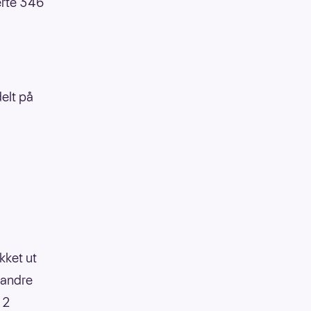
erte 346
elt på
ukket ut
 andre
 2