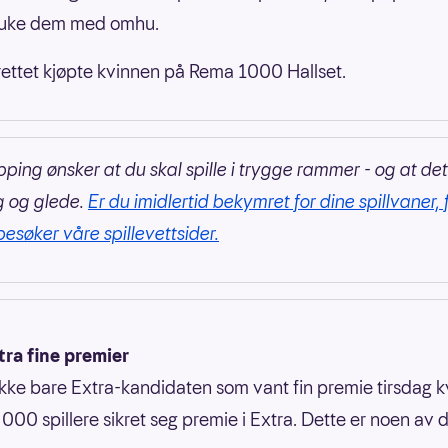
bruke dem med omhu.
ettet kjøpte kvinnen på Rema 1000 Hallset.
pping ønsker at du skal spille i trygge rammer - og at det
g og glede.
Er du imidlertid bekymret for dine spillvaner, 
besøker våre spillevettsider.
tra fine premier
ikke bare Extra-kandidaten som vant fin premie tirsdag k
000 spillere sikret seg premie i Extra. Dette er noen av 