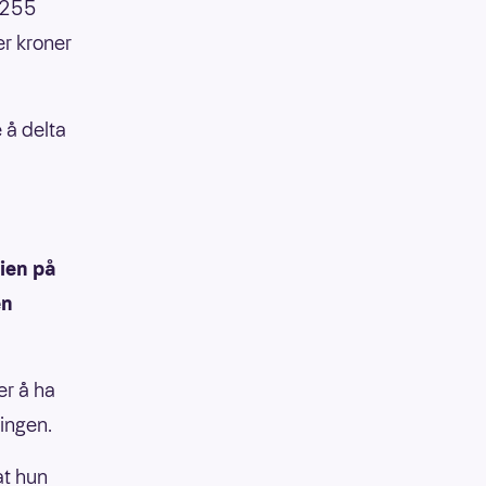
6 255
er kroner
e å delta
ien på
en
er å ha
ingen.
at hun