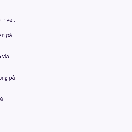
r hver.
an på
 via
pong på
på