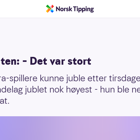
en: – Det var stort
-spillere kunne juble etter tirsdag
ndelag jublet nok høyest - hun ble ne
at.