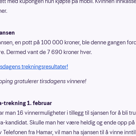
rett med kupongen hun kjøpte på mobil. Kvinnen innkass
er.
jansen
ansen, en pott på 100 000 kroner, ble denne gangen ford
ere. Dermed vant de 7 690 kroner hver.
irsdagens trekningsresultater!
pping gratulerer tirsdagens vinnere!
-trekning 1. februar
ar man 16 vinnermuligheter i tillegg til sjansen for å bli tr
a-kandidat. Skulle man her være heldig og ende opp på
 Telefonen fra Hamar, vil man ha sjansen til å vinne inntil