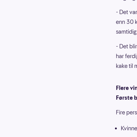
- Det va
enn 30 k
samtidig 
- Det bli
har ferd
kake til
Flere vi
Første b
Fire per
Kvinne