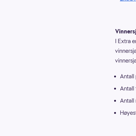
Vinners
I Extra e
vinnersja
vinnersj
Antall
Antall
Antall
Høyest