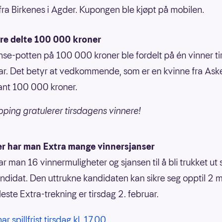
ra Birkenes i Agder. Kupongen ble kjøpt på mobilen.
ere delte 100 000 kroner
nse-potten på 100 000 kroner ble fordelt på én vinner t
ar. Det betyr at vedkommende, som er en kvinne fra Aske
ant 100 000 kroner.
pping gratulerer tirsdagens vinnere!
er har man Extra mange vinnersjanser
har man 16 vinnermuligheter og sjansen til å bli trukket ut
ndidat. Den uttrukne kandidaten kan sikre seg opptil 2 mi
este Extra-trekning er tirsdag 2. februar.
ar spillfrist tirsdag kl. 17.00