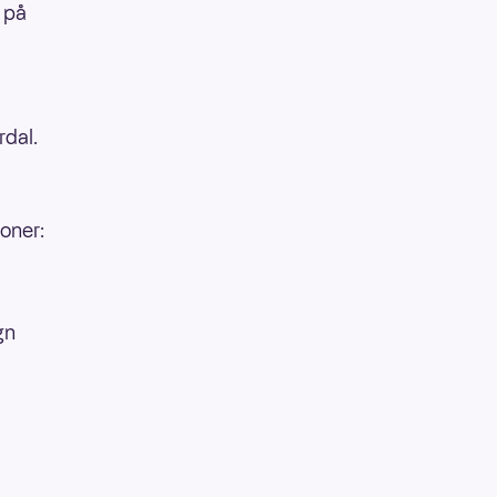
 på
rdal.
oner:
gn
.