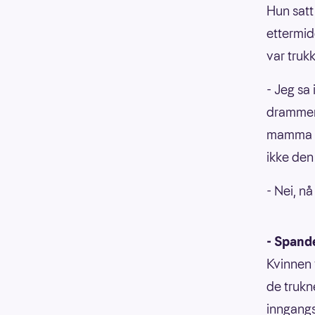
Hun satt
ettermid
var truk
- Jeg sa 
drammens
mamma va
ikke den
- Nei, nå
- Spand
Kvinnen 
de trukn
inngang