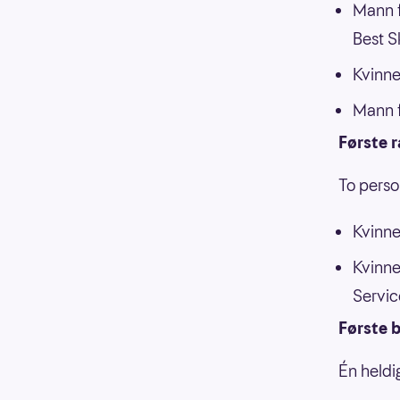
Mann f
Best Sk
Kvinne
Mann f
Første 
To pers
Kvinne
Kvinne
Servic
Første b
Én heldi