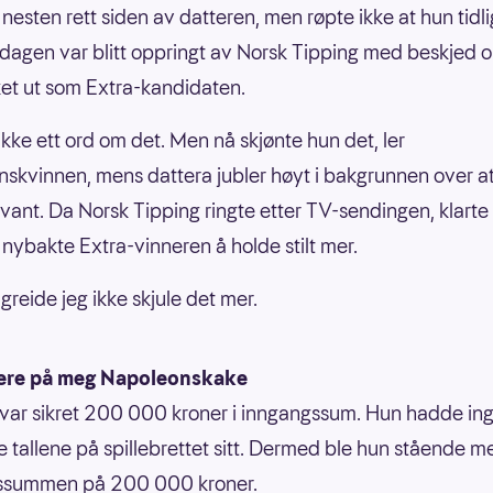
 nesten rett siden av datteren, men røpte ikke at hun tidl
dagen var blitt oppringt av Norsk Tipping med beskjed 
ket ut som Extra-kandidaten.
ikke ett ord om det. Men nå skjønte hun det, ler
kvinnen, mens dattera jubler høyt i bakgrunnen over a
nt. Da Norsk Tipping ringte etter TV-sendingen, klarte
 nybakte Extra-vinneren å holde stilt mer.
 greide jeg ikke skjule det mer.
ere på meg Napoleonskake
var sikret 200 000 kroner i inngangssum. Hun hadde in
e tallene på spillebrettet sitt. Dermed ble hun stående m
ssummen på 200 000 kroner.