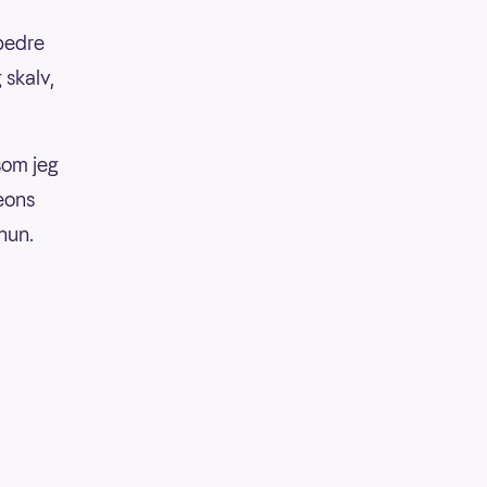
 bedre
 skalv,
 som jeg
eons
hun.