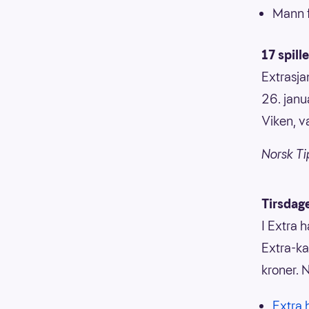
Mann f
17 spill
Extrasja
26. janu
Viken, v
Norsk Ti
Tirsdag
I Extra 
Extra-ka
kroner. N
Extra h