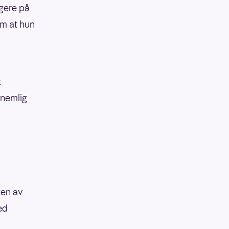
igere på
om at hun
t
 nemlig
gen av
ed