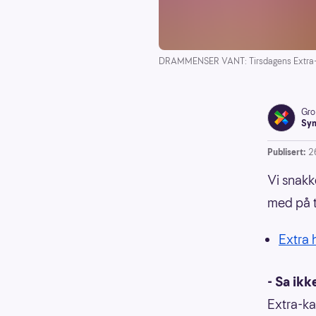
DRAMMENSER VANT: Tirsdagens Extra-k
Gro
Syn
Publisert:
2
Vi snakk
med på t
Extra h
- Sa ikk
Extra-ka