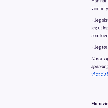
Han har 
vinner f
- Jeg skr
jeg ut la
som leve
- Jeg tø
Norsk Ti
spennin
vi at du 
Flere vi