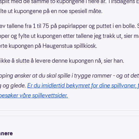
spilt med de samme to kupongene i flere år. Tirsdagens 
ylte ut kupongene på en noe spesiell måte.
ev tallene fra 1 til 75 på papirlapper og puttet i en bolle. 
pper og fylte ut kupongen etter tallene jeg trakk ut, sier 
rte kupongen på Haugenstua spillkiosk.
r ikke å slutte å levere denne kupongen nå, sier han.
pping ønsker at du skal spille i trygge rammer - og at det
g og glede.
Er du imidlertid bekymret for dine spillvaner, 
besøker våre spillevettsider.
nnere