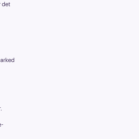
r det
Marked
r.
e-