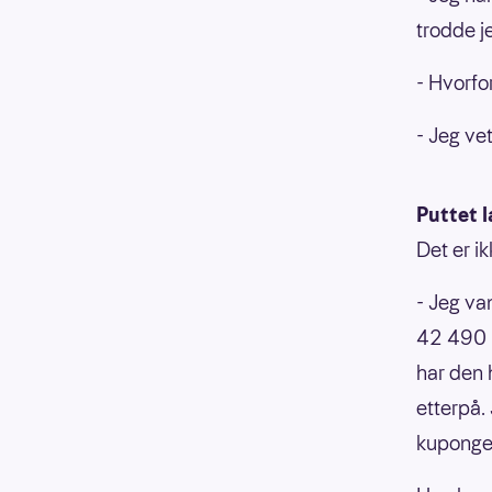
trodde j
- Hvorfo
- Jeg vet
Puttet l
Det er i
- Jeg van
42 490 k
har den 
etterpå.
kupongen