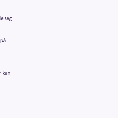
de seg
 på
m kan