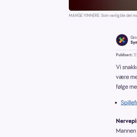
MANGE VINNERE: Som vanlig ble det mang
Gro
Syn
Publisert:
3
Vi snakk
være med
følge m
Spillef
Nervepi
Mannen 