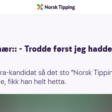
ær:: - Trodde først jeg hadde
ra-kandidat så det sto "Norsk Tippi
e, fikk han helt hetta.