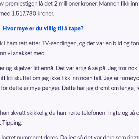
v premiestigen lå det 2 millioner kroner. Mannen fikk inn t
med 1.517.780 kroner.
å:
Hvor mye er du villig til å tape?
tak i ham rett etter TV-sendingen, og det var en blid og fo
nn vi snakket med.
ter og skjelver litt ennå. Det var artig å se på. Jeg tror nok
tt litt skuffet om jeg ikke fikk inn noen tall. Jeg er fornø
, for dette er mye penger. Dette har jeg drømt om lenge, fo
 han skvatt skikkelig da han hørte telefonen ringte og så 
k Tipping.
r lagret nummeret deres. Da jeg så det var dere som ringt