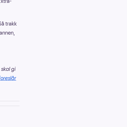
Extra-
Så trakk
mannen,
 skal gi
foreslår