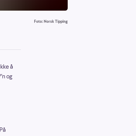
Foto: Norsk Tipping
ikke å
'n og
 På