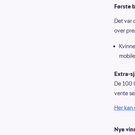
Første b
Det var 
over pre
Kvinne
mobile
Extra-s
De 100 0
vente se
Her kan 
Nye vin