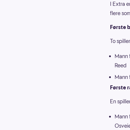
I Extra 
flere so
Første b
To spill
Mann f
Reed
Mann f
Første 
En spill
Mann f
Osvei