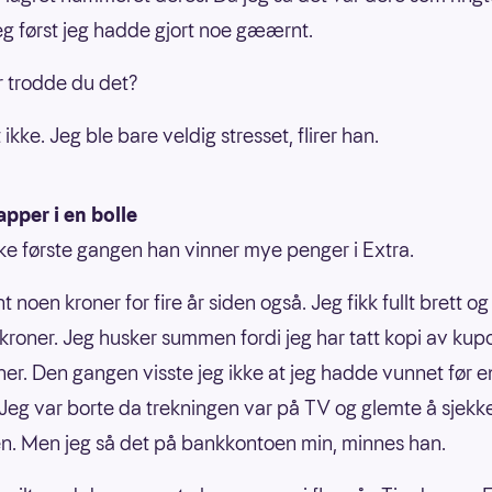
eg først jeg hadde gjort noe gæærnt.
r trodde du det?
 ikke. Jeg ble bare veldig stresset, flirer han.
apper i en bolle
kke første gangen han vinner mye penger i Extra.
t noen kroner for fire år siden også. Jeg fikk fullt brett o
roner. Jeg husker summen fordi jeg har tatt kopi av ku
her. Den gangen visste jeg ikke at jeg hadde vunnet før e
 Jeg var borte da trekningen var på TV og glemte å sjekk
. Men jeg så det på bankkontoen min, minnes han.