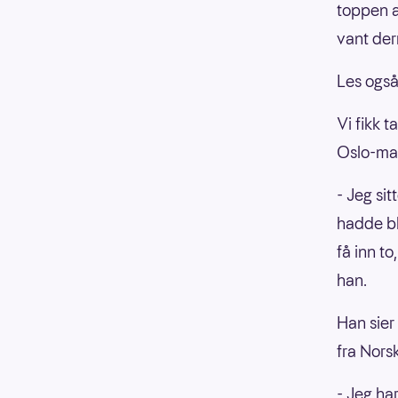
toppen a
vant der
Les ogs
Vi fikk 
Oslo-ma
- Jeg sit
hadde bli
få inn to
han.
Han sier
fra Nors
- Jeg ha