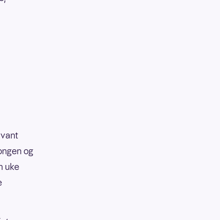
g vant
pongen og
n uke
e