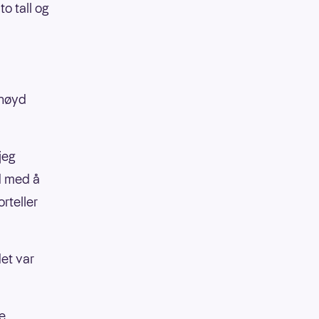
o tall og
rnøyd
 jeg
yd med å
rteller
det var
e,