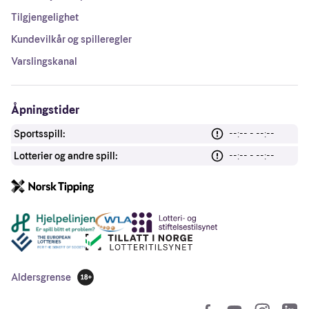
Tilgjengelighet
Kundevilkår og spilleregler
Varslingskanal
Åpningstider
Sportsspill:
--:-- - --:--
Lotterier og andre spill:
--:-- - --:--
Andre lenker
Aldersgrense
18 år