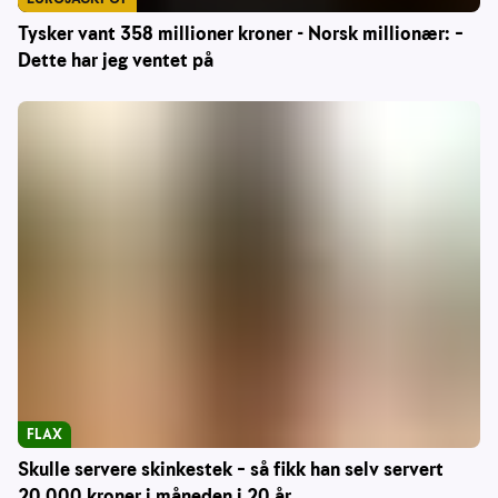
Tysker vant 358 millioner kroner - Norsk millionær: –
Dette har jeg ventet på
FLAX
Skulle servere skinkestek – så fikk han selv servert
20 000 kroner i måneden i 20 år