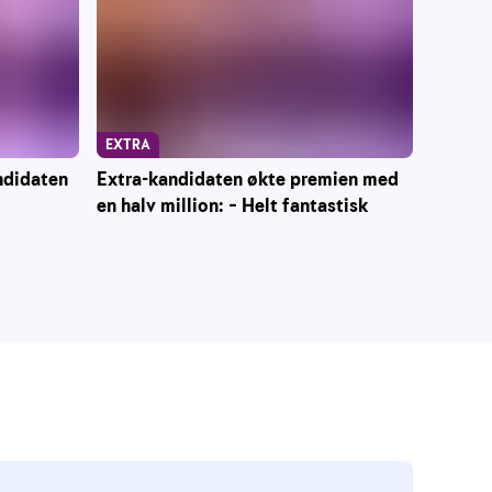
EXTRA
ndidaten
Extra-kandidaten økte premien med
en halv million: – Helt fantastisk