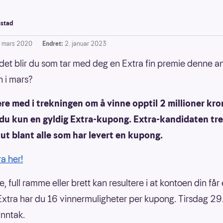
stad
. mars 2020
Endret:
2. januar 2023
det blir du som tar med deg en Extra fin premie denne a
n i mars?
re med i trekningen om å vinne opptil 2 millioner kro
 du kun en gyldig Extra-kupong. Extra-kandidaten tr
g ut blant alle som har levert en kupong.
ra her!
de, full ramme eller brett kan resultere i at kontoen din får
I Extra har du 16 vinnermuligheter per kupong. Tirsdag 29
 unntak.