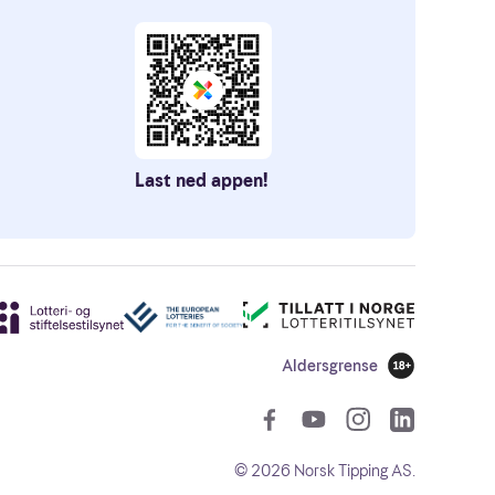
Last ned appen!
Aldersgrense
18 år
Sosiale len
©
2026
Norsk Tipping AS.