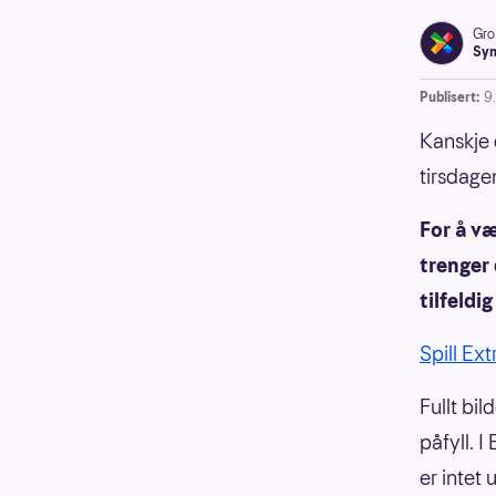
Gro
Syn
Publisert:
9
Kanskje 
tirsdage
For å væ
trenger
tilfeldi
Spill Ext
Fullt bil
påfyll. 
er intet