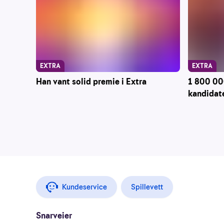
EXTRA
EXTRA
Han vant solid premie i Extra
1 800 000
kandidate
Kundeservice
Spillevett
Snarveier