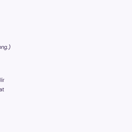
ong.)
lir
at