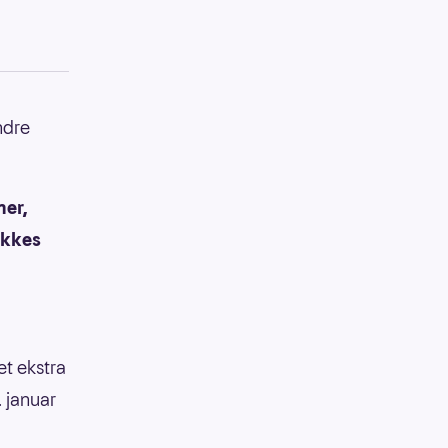
ndre
ner,
ekkes
 et ekstra
. januar