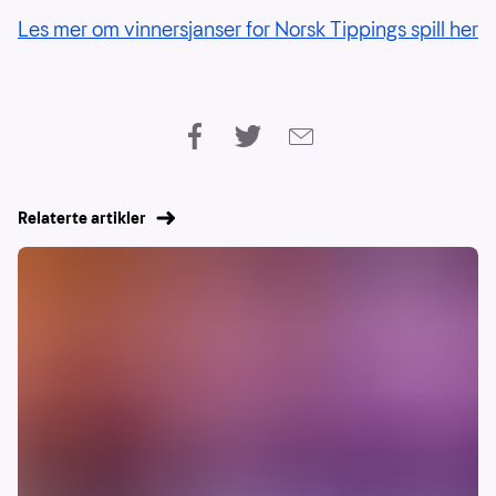
Les mer om vinnersjanser for Norsk Tippings spill her
Relaterte artikler