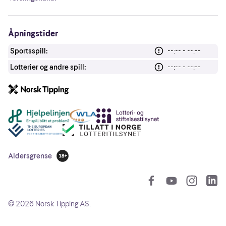
Åpningstider
Sportsspill:
--:-- - --:--
Lotterier og andre spill:
--:-- - --:--
Andre lenker
Aldersgrense
18 år
So
©
2026
Norsk Tipping AS.