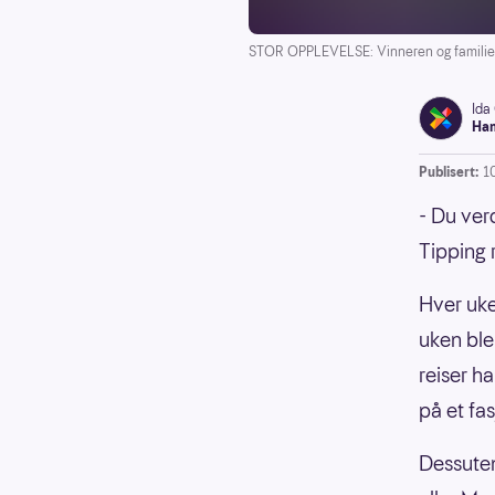
STOR OPPLEVELSE: Vinneren og familien får
Ida
Han
Publisert:
10
- Du ver
Tipping 
Hver uke
uken ble
reiser ha
på et fas
Dessuten