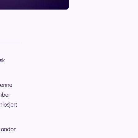
sk
 denne
ember
nlosjert
 London