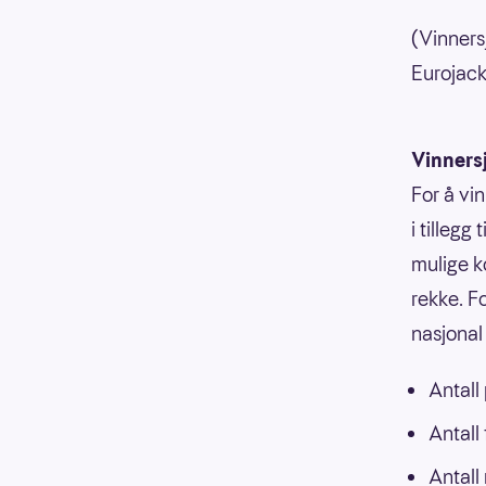
(Vinners
Eurojackp
Vinners
For å vi
i tillegg
mulige k
rekke. F
nasjonal 
Antall
Antall
Antall