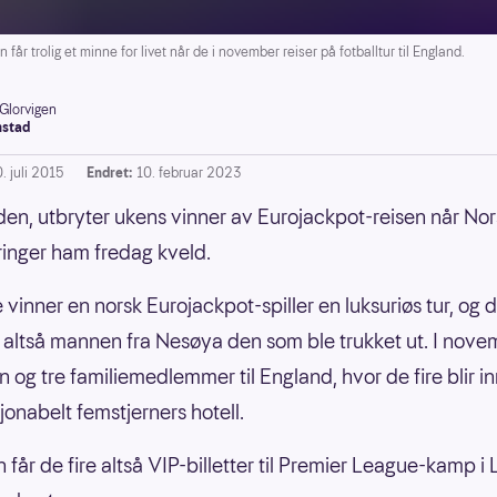
 trolig et minne for livet når de i november reiser på fotballtur til England.
 Glorvigen
stad
. juli 2015
Endret:
10. februar 2023
den, utbryter ukens vinner av Eurojackpot-reisen når Nor
ringer ham fredag kveld.
 vinner en norsk Eurojackpot-spiller en luksuriøs tur, og
 altså mannen fra Nesøya den som ble trukket ut. I nov
n og tre familiemedlemmer til England, hvor de fire blir in
jonabelt femstjerners hotell.
 får de fire altså VIP-billetter til Premier League-kamp i