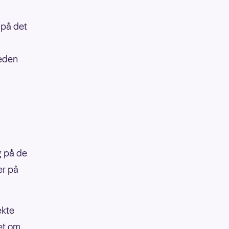
 på det
jeden
ng på de
er på
ekte
det om