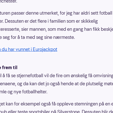
nchester.
turen passer denne utmerket, for jeg har aldri sett fotball
r. Dessuten er det flere i familien som er skikkelig
nteresserte, sier mannen, som med en gang han fikk besk
 seg for å ta med seg sine nærmeste.
 du har vunnet i Eurojackpot
 frem til
 til å få se stjernefotball vil de fire om ønskelig få omvisni
renaene, og da kan det jo også hende at de plutselig møt
le og nye fotballhelter.
get kan for eksempel også få oppleve stemningen på en 
pub eller teste sportsbiler på Silverstone. Dessuten blir 