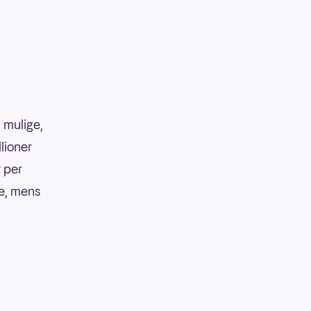
 mulige,
llioner
r per
ke, mens