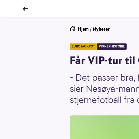
Hjem
/
Nyheter
EUROJACKPOT
VINNERHISTORIE
Får VIP-tur t
- Det passer bra, f
sier Nesøya-manne
stjernefotball fr