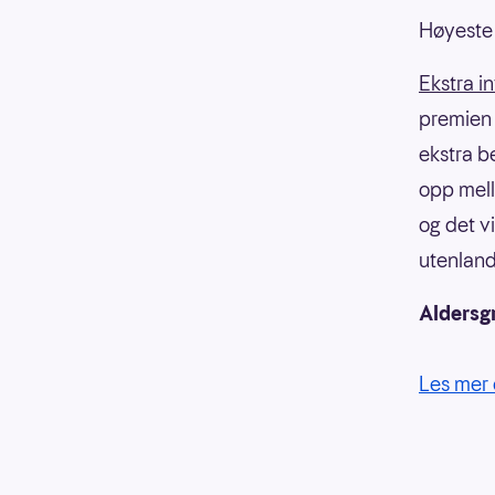
Høyeste 
Ekstra i
premien f
ekstra b
opp mell
og det v
utenland
Aldersg
Les mer 