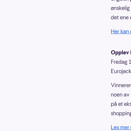
ønskelig
det ene 
Her kan 
Opplev 
Fredag 17
Eurojack
Vinneren
noen av m
på et eks
shopping
Les mer 