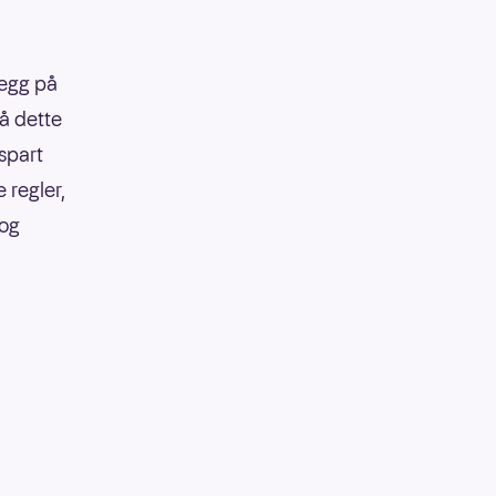
legg på
på dette
 spart
 regler,
 og