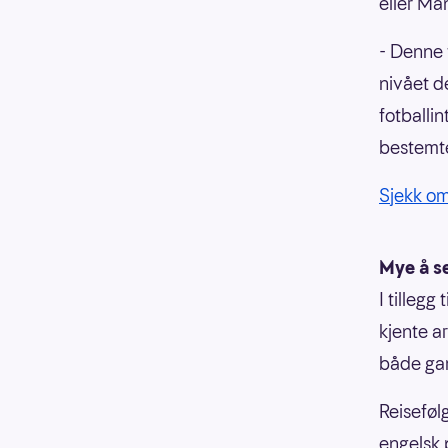
eller Ma
- Denne 
nivået de
fotballi
bestemte
Sjekk om
Mye å se
I tillegg
kjente a
både gam
Reiseføl
engelsk 