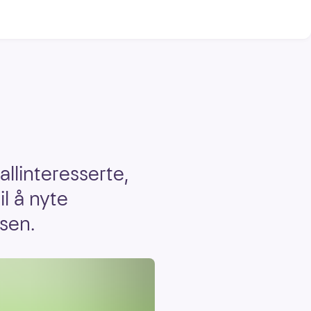
allinteresserte,
l å nyte
eisen.