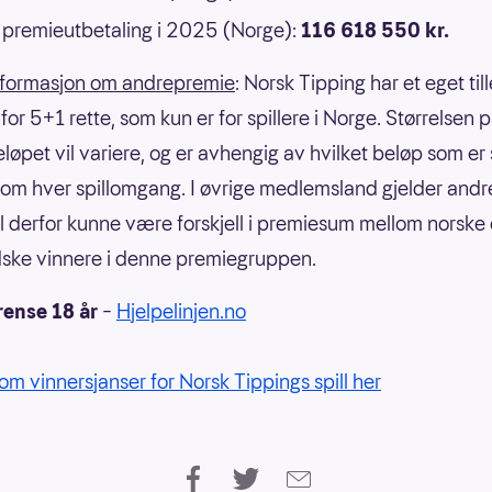
premieutbetaling i 2025 (Norge):
116 618 550 kr.
nformasjon om andrepremie
: Norsk Tipping har et eget til
or 5+1 rette, som kun er for spillere i Norge. Størrelsen 
eløpet vil variere, og er avhengig av hvilket beløp som er
om hver spillomgang. I øvrige medlemsland gjelder andre
il derfor kunne være forskjell i premiesum mellom norske
ske vinnere i denne premiegruppen.
rense 18 år
–
Hjelpelinjen.no
om vinnersjanser for Norsk Tippings spill her