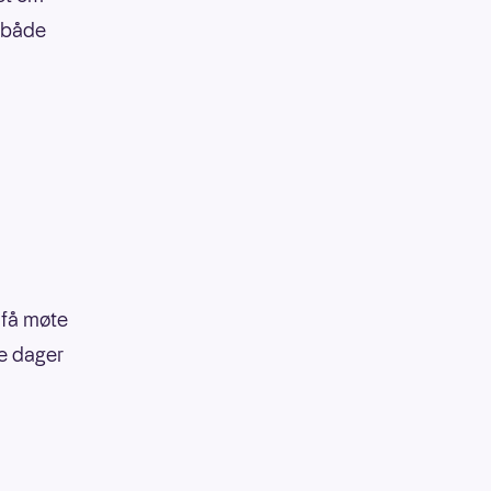
g både
 få møte
se dager