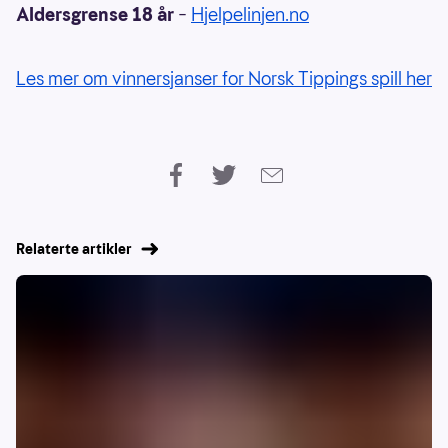
Aldersgrense 18 år
–
Hjelpelinjen.no
Les mer om vinnersjanser for Norsk Tippings spill her
Relaterte artikler