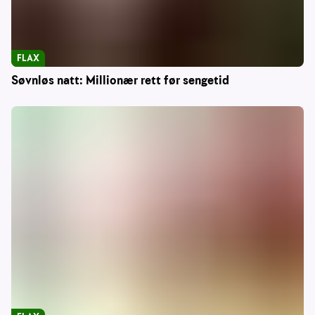
FLAX
Søvnløs natt: Millionær rett før sengetid