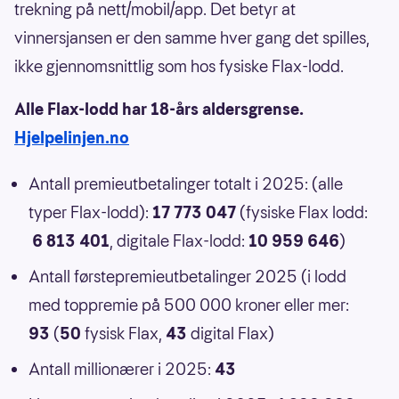
trekning på nett/mobil/app. Det betyr at
vinnersjansen er den samme hver gang det spilles,
ikke gjennomsnittlig som hos fysiske Flax-lodd.
Alle Flax-lodd har 18-års aldersgrense.
Hjelpelinjen.no
Antall premieutbetalinger totalt i 2025: (alle
typer Flax-lodd):
17 773 047
(fysiske Flax lodd:
6 813 401
, digitale Flax-lodd:
10 959 646
)
Antall førstepremieutbetalinger 2025 (i lodd
med toppremie på 500 000 kroner eller mer:
93
(
50
fysisk Flax,
43
digital Flax)
Antall millionærer i 2025:
43