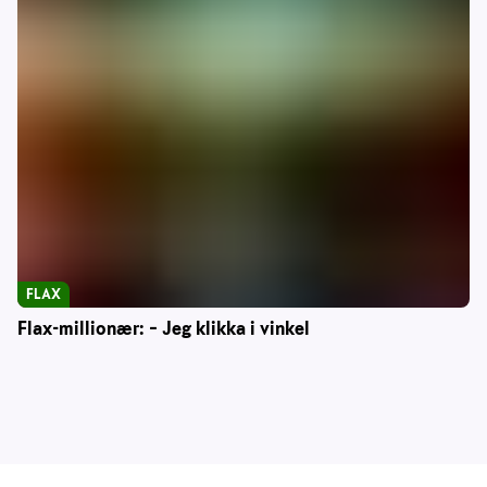
FLAX
Flax-millionær: – Jeg klikka i vinkel