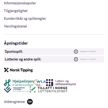
Informasjonskapsler
Tilgjengelighet
Kundevilkår og spilleregler
Varslingskanal
Åpningstider
Sportsspill:
--:-- - --:--
Lotterier og andre spill:
--:-- - --:--
Andre lenker
Aldersgrense
18 år