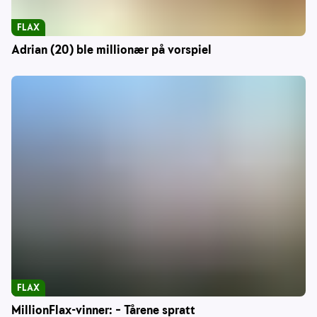
FLAX
Adrian (20) ble millionær på vorspiel
FLAX
MillionFlax-vinner: – Tårene spratt