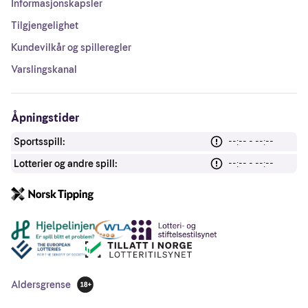
Informasjonskapsler
Tilgjengelighet
Kundevilkår og spilleregler
Varslingskanal
Åpningstider
Sportsspill:
--:-- - --:--
Lotterier og andre spill:
--:-- - --:--
Andre lenker
Aldersgrense
18 år