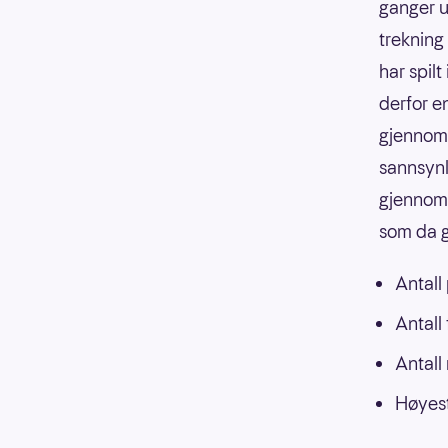
ganger u
trekning
har spilt
derfor e
gjennoms
sannsynli
gjennoms
som da g
Antall
Antall
Antall
Høyest