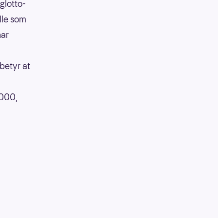
glotto-
lle som
har
betyr at
 000,