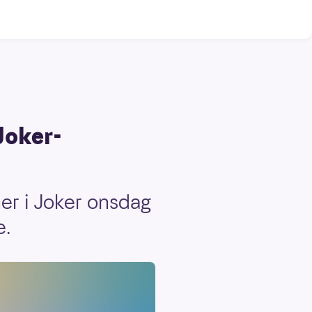
Joker-
ner i Joker onsdag
e.