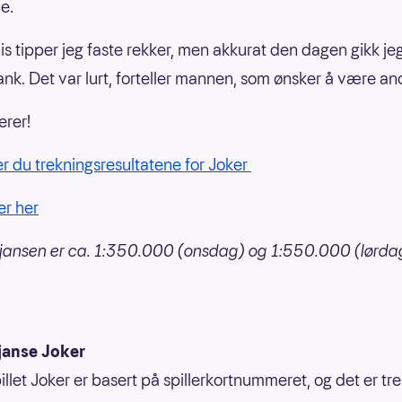
e.
vis tipper jeg faste rekker, men akkurat den dagen gikk jeg
nk. Det var lurt, forteller mannen, som ønsker å være a
erer!
er du trekningsresultatene for Joker
er her
jansen er ca. 1:350.000 (onsdag) og 1:550.000 (lørda
janse Joker
illet Joker er basert på spillerkortnummeret, og det er tr