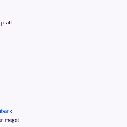
spratt
sbank -
 en meget