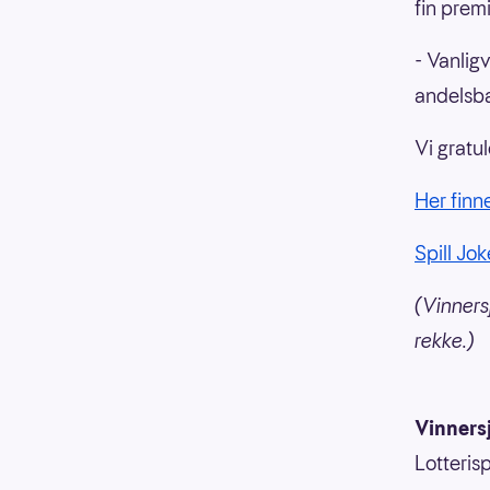
fin premi
- Vanlig
andelsba
Vi gratul
Her finn
Spill Jok
(Vinners
rekke.)
Vinners
Lotterisp