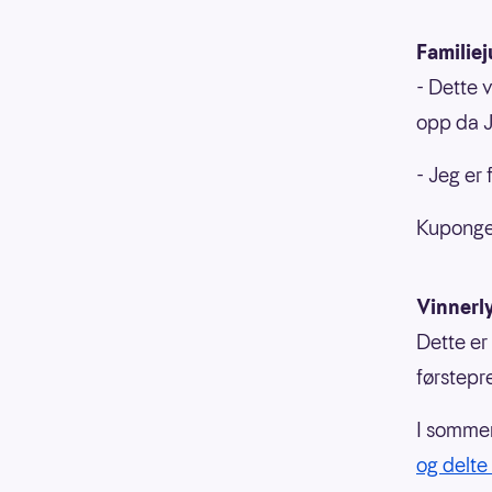
Familiej
- Dette 
opp da J
- Jeg er 
Kupongen
Vinnerl
Dette er
førstepr
I sommer 
og delte