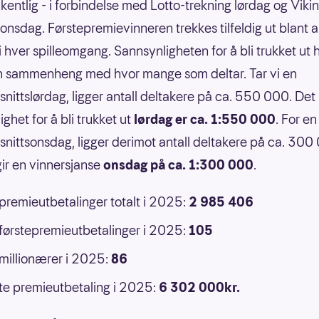
kentlig - i forbindelse med Lotto-trekning lørdag og Vikin
 onsdag. Førstepremievinneren trekkes tilfeldig ut blant a
 i hver spilleomgang. Sannsynligheten for å bli trukket ut 
n sammenheng med hvor mange som deltar. Tar vi en
nittslørdag, ligger antall deltakere på ca. 550 000. Det 
ghet for å bli trukket ut
lørdag er ca. 1:550 000
. For en
nittsonsdag, ligger derimot antall deltakere på ca. 300
ir en vinnersjanse
onsdag på ca. 1:300 000
.
 premieutbetalinger totalt i 2025:
2 985 406
 førstepremieutbetalinger i 2025:
105
 millionærer i 2025:
86
e premieutbetaling i 2025:
6 302 000kr.