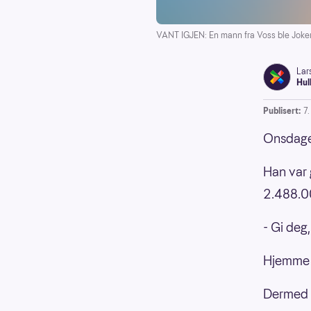
VANT IGJEN: En mann fra Voss ble Joker
Lar
Hul
Publisert:
7
Onsdagen
Han var 
2.488.0
- Gi deg
Hjemme f
Dermed k