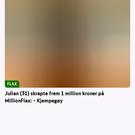
FLAX
Julian (31) skrapte frem 1 million kroner på
MillionFlax: – Kjempegøy