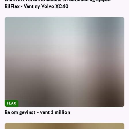
BilFlax - Vant ny Volvo XC40
FLAX
Ba om gevinst – vant 1 million