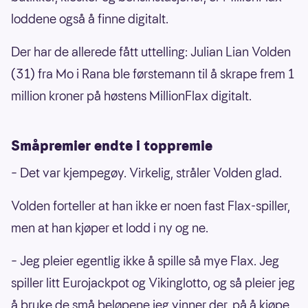
loddene også å finne digitalt.
Der har de allerede fått uttelling: Julian Lian Volden
(31) fra Mo i Rana ble førstemann til å skrape frem 1
million kroner på høstens MillionFlax digitalt.
Småpremier endte i toppremie
– Det var kjempegøy. Virkelig, stråler Volden glad.
Volden forteller at han ikke er noen fast Flax-spiller,
men at han kjøper et lodd i ny og ne.
– Jeg pleier egentlig ikke å spille så mye Flax. Jeg
spiller litt Eurojackpot og Vikinglotto, og så pleier jeg
å bruke de små beløpene jeg vinner der, på å kjøpe