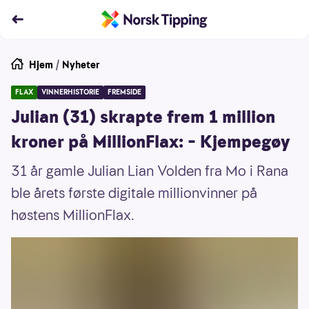
Hjem
/
Nyheter
FLAX
VINNERHISTORIE
FREMSIDE
Julian (31) skrapte frem 1 million
kroner på MillionFlax: – Kjempegøy
31 år gamle Julian Lian Volden fra Mo i Rana
ble årets første digitale millionvinner på
høstens MillionFlax.