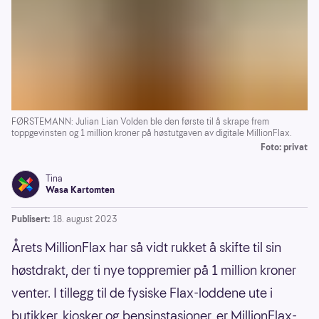
FØRSTEMANN: Julian Lian Volden ble den første til å skrape frem
toppgevinsten og 1 million kroner på høstutgaven av digitale MillionFlax.
Foto: privat
Tina
Wasa Kartomten
Publisert:
18. august 2023
Årets MillionFlax har så vidt rukket å skifte til sin
høstdrakt, der ti nye toppremier på 1 million kroner
venter. I tillegg til de fysiske Flax-loddene ute i
butikker, kiosker og bensinstasjoner, er MillionFlax-