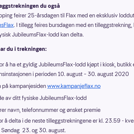
lleggstrekningen du også
pping feirer 25-årsdagen til Flax med en eksklusiv loddu
msFlax
. I tillegg feires bursdagen med en tilleggstrekning, 
ysisk JubileumsFlax-lodd kan delta.
tar du i trekningen:
or å ha et gyldig JubileumsFlax-lodd kjøpt i kiosk, butikk e
nsinstasjonen i perioden 10. august – 30. august 2020
n på kampanjesiden
www.kampanjeflax.no
de av ditt fysiske JubileumsFlax-lodd
trer navn, telefonnummer og ønsket premie
or å delta i de neste tilleggstrekningene er kl. 23.59 - kv
: Søndag 23. og 30. august.