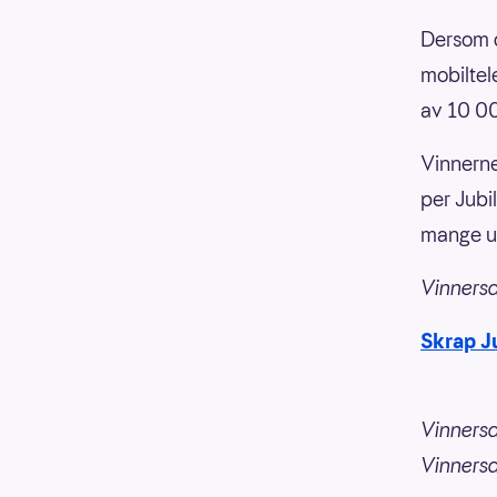
Dersom d
mobiltele
av 10 00
Vinnerne
per Jubi
mange un
Vinnersa
Skrap J
Vinnersa
Vinners