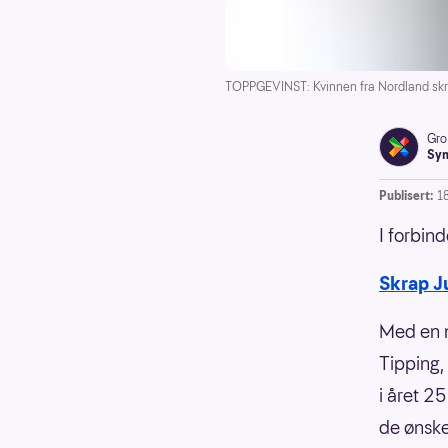
TOPPGEVINST: Kvinnen fra Nordland skrapt
Gro
Syn
Publisert:
1
I forbind
Skrap J
Med en n
Tipping,
i året 2
de ønske