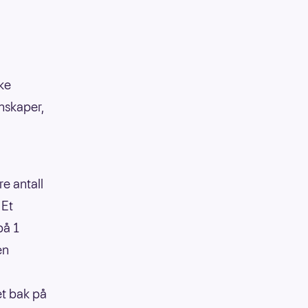
kke
enskaper,
re antall
 Et
på 1
en
et bak på