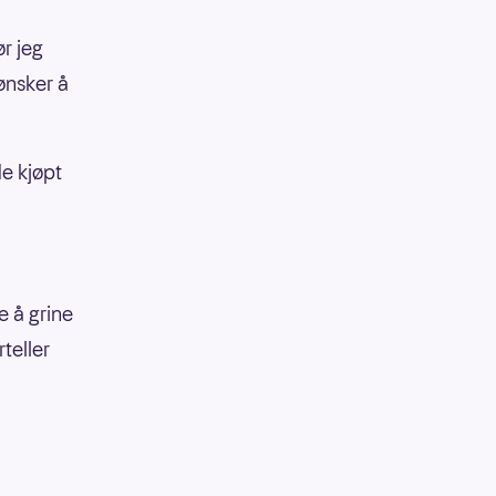
ør jeg
 ønsker å
e kjøpt
e å grine
teller