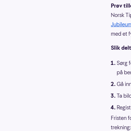
Prøv ti
Norsk Ti
Jubileu
med et f
Slik del
Sørg f
på be
Gå in
Ta bil
Regis
Fristen f
trekning