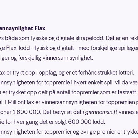
annsynlighet Flax
bys både som fysiske og digitale skrapelodd. Det er en re
ige Flax-lodd - fysisk og digitalt - med forskjellige spilleg
iger og forskjellig vinnersannsynlighet.
ax er trykt opp i opplag, og er et forhåndstrukket lotteri.
nnsynligheten for toppremie i hvert enkelt spill vil da væ
 er trykket opp delt på antall toppremier som er fastsatt.
: I MillionFlax er vinnersannsynligheten for toppremien 
kroner 1:600 000. Det betyr at det
i gjennomsnitt
vinnes 
e for hver gang det er solgt 600 000 lodd.
nnsynligheten for toppremier og øvrige premier er trykk