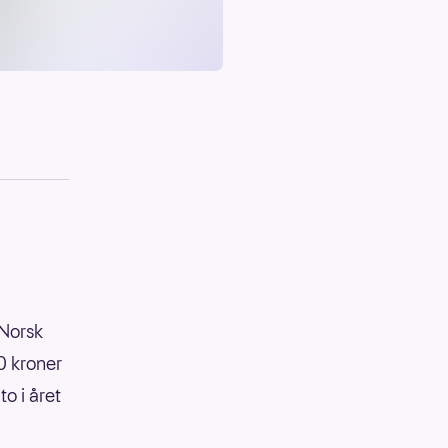
.
 Norsk
0 kroner
o i året