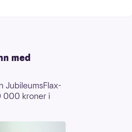
inn med
en JubileumsFlax-
0 000 kroner i