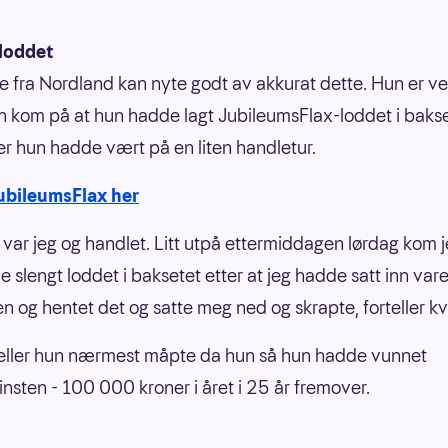
loddet
e fra Nordland kan nyte godt av akkurat dette. Hun er ve
un kom på at hun hadde lagt JubileumsFlax-loddet i bakse
ter hun hadde vært på en liten handletur.
ubileumsFlax her
 var jeg og handlet. Litt utpå ettermiddagen lørdag kom j
e slengt loddet i baksetet etter at jeg hadde satt inn var
len og hentet det og satte meg ned og skrapte, forteller k
eller hun nærmest måpte da hun så hun hadde vunnet
nsten - 100 000 kroner i året i 25 år fremover.