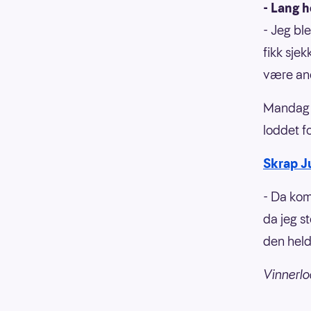
- Lang h
- Jeg ble
fikk sjek
være an
Mandag m
loddet fo
Skrap J
- Da kom
da jeg s
den held
Vinnerlo