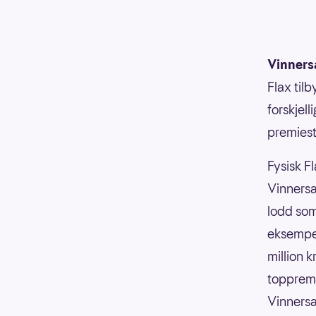
Vinners
Flax til
forskjell
premiest
Fysisk Fl
Vinnersa
lodd som
eksempel
million 
toppremi
Vinnersa