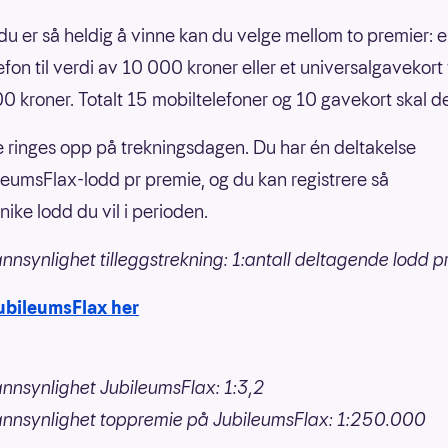
u er så heldig å vinne kan du velge mellom to premier: en
fon til verdi av 10 000 kroner eller et universalgavekort t
0 kroner. Totalt 15 mobiltelefoner og 10 gavekort skal de
 ringes opp på trekningsdagen. Du har én deltakelse
leumsFlax-lodd pr premie, og du kan registrere så
ike lodd du vil i perioden.
nnsynlighet tilleggstrekning: 1:antall deltagende lodd p
ubileumsFlax her
nnsynlighet JubileumsFlax: 1:3,2
annsynlighet toppremie på JubileumsFlax: 1:250.000