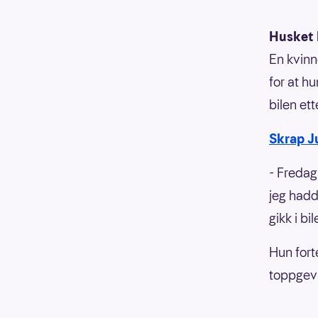
Husket 
En kvinn
for at h
bilen et
Skrap J
- Fredag
jeg hadd
gikk i bi
Hun fort
toppgevi