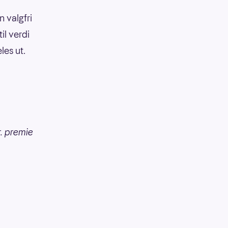
 valgfri
il verdi
les ut.
r. premie