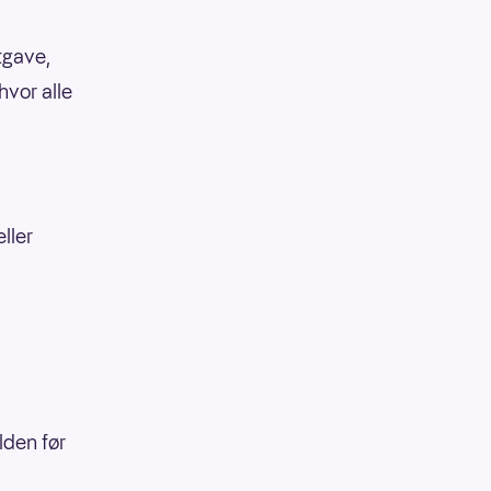
tgave,
hvor alle
ller
elden før