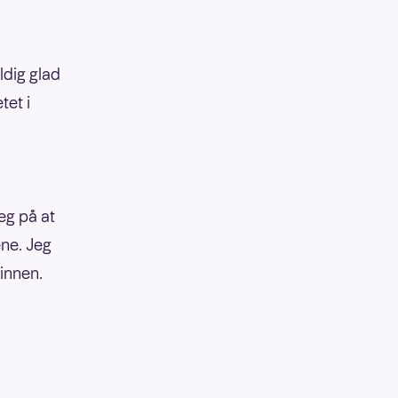
ldig glad
tet i
eg på at
ene. Jeg
vinnen.