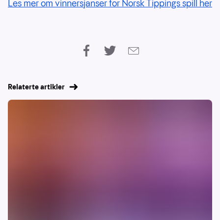
Les mer om vinnersjanser for Norsk Tippings spill her
Relaterte artikler