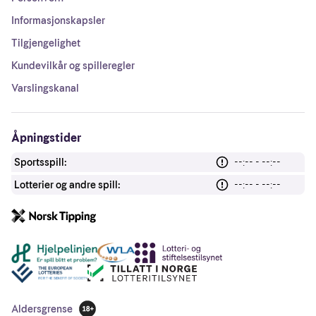
Informasjonskapsler
Tilgjengelighet
Kundevilkår og spilleregler
Varslingskanal
Åpningstider
Sportsspill:
--:-- - --:--
Lotterier og andre spill:
--:-- - --:--
Andre lenker
Aldersgrense
18 år