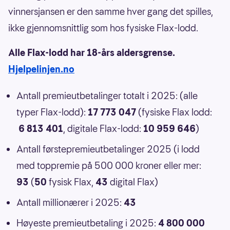
vinnersjansen er den samme hver gang det spilles,
ikke gjennomsnittlig som hos fysiske Flax-lodd.
Alle Flax-lodd har 18-års aldersgrense.
Hjelpelinjen.no
Antall premieutbetalinger totalt i 2025: (alle
typer Flax-lodd):
17 773 047
(fysiske Flax lodd:
6 813 401
, digitale Flax-lodd:
10 959 646
)
Antall førstepremieutbetalinger 2025 (i lodd
med toppremie på 500 000 kroner eller mer:
93
(
50
fysisk Flax,
43
digital Flax)
Antall millionærer i 2025:
43
Høyeste premieutbetaling i 2025:
4 800 000