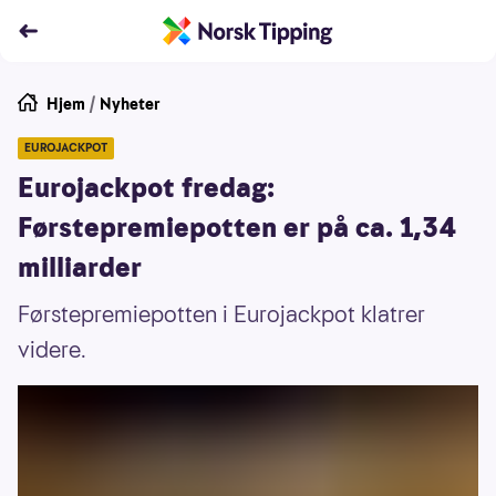
Hjem
/
Nyheter
EUROJACKPOT
Eurojackpot fredag:
Førstepremiepotten er på ca. 1,34
milliarder
Førstepremiepotten i Eurojackpot klatrer
videre.