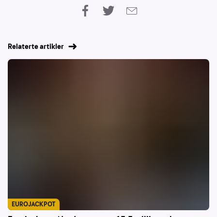
Relaterte artikler
EUROJACKPOT