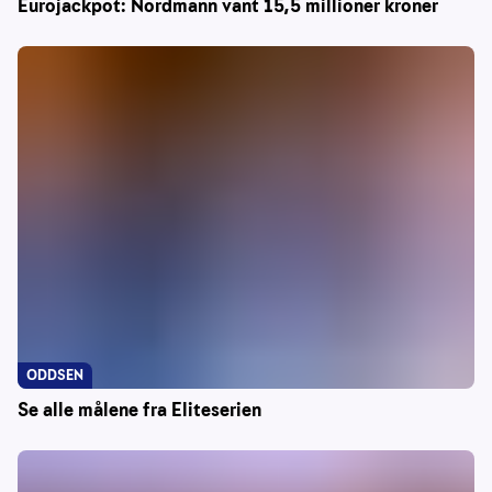
Eurojackpot: Nordmann vant 15,5 millioner kroner
ODDSEN
Se alle målene fra Eliteserien