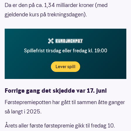
Da er den på ca. 1,34 milliarder kroner (med
gjeldende kurs på trekningsdagen).
Spillefrist tirsdag eller fredag kl. 19:00
Lever spill
Forrige gang det skjedde var 17. juni
Førstepremiepotten har gått til sammen åtte ganger
så langt i 2025.
Årets aller første førstepremie gikk til fredag 10.