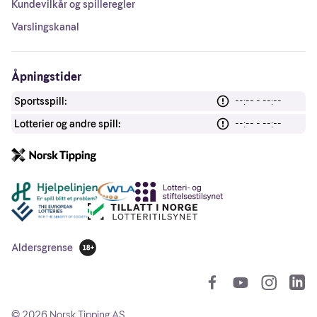
Kundevilkår og spilleregler
Varslingskanal
Åpningstider
Sportsspill:
--:-- - --:--
Lotterier og andre spill:
--:-- - --:--
Andre lenker
Aldersgrense
18 år
So
©
2026
Norsk Tipping AS.