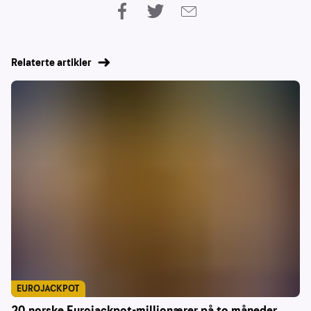
Relaterte artikler
EUROJACKPOT
20 norske Eurojackpot-millionærer på to måneder