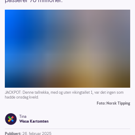
passerer 70 millioner.
JACKPOT: Denne tallrekka, med og uten vikingtallet 1, var det ingen som
hadde onsdag kveld.
Foto: Norsk Tipping
Tina
Wasa Kartomten
Publisert:
26. februar 2025