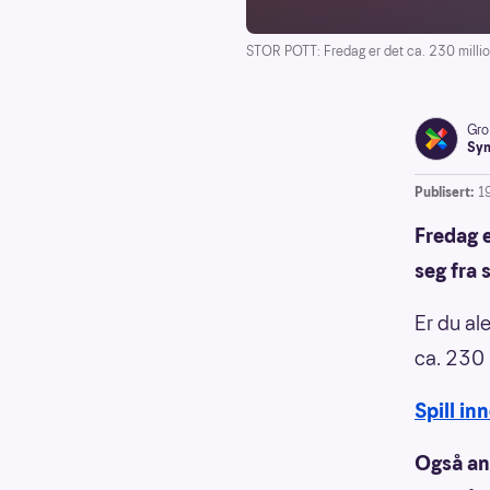
STOR POTT: Fredag er det ca. 230 million
Gro
Syn
Publisert:
1
Fredag e
seg fra 
Er du al
ca. 230 
Spill in
Også an