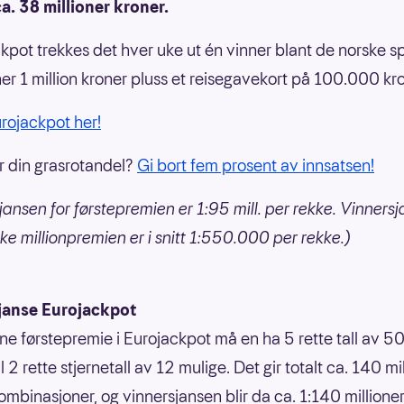
a. 38 millioner kroner.
ckpot trekkes det hver uke ut én vinner blant de norske sp
er 1 million kroner pluss et reisegavekort på 100.000 kro
rojackpot her!
 din grasrotandel?
Gi bort fem prosent av innsatsen!
jansen for førstepremien er 1:95 mill. per rekke. Vinnersj
ke millionpremien er i snitt 1:550.000 per rekke.)
janse Eurojackpot
nne førstepremie i Eurojackpot må en ha 5 rette tall av 50
 til 2 rette stjernetall av 12 mulige. Det gir totalt ca. 140 mi
ombinasjoner, og vinnersjansen blir da ca. 1:140 millione