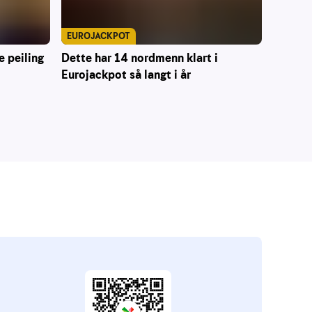
EUROJACKPOT
Dette har 14 nordmenn klart i
e peiling
Eurojackpot så langt i år