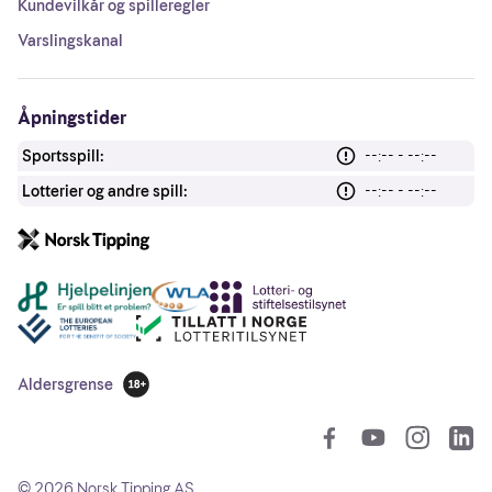
Kundevilkår og spilleregler
Varslingskanal
Åpningstider
Sportsspill:
--:-- - --:--
Lotterier og andre spill:
--:-- - --:--
Andre lenker
Aldersgrense
18 år
So
©
2026
Norsk Tipping AS.