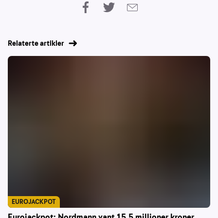
Relaterte artikler
EUROJACKPOT
Eurojackpot: Nordmann vant 15,5 millioner kroner