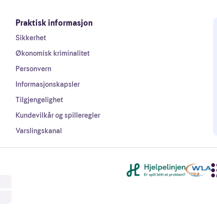
Praktisk informasjon
Sikkerhet
Økonomisk kriminalitet
Personvern
Informasjonskapsler
Tilgjengelighet
Kundevilkår og spilleregler
Varslingskanal
Andre lenker