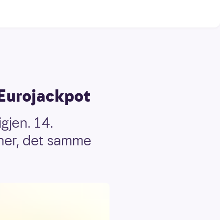
 Eurojackpot
gjen. 14.
oner, det samme