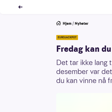
Hjem
/
Nyheter
EUROJACKPOT
Fredag kan du 
Det tar ikke lang 
desember var det 
du kan vinne nå fr