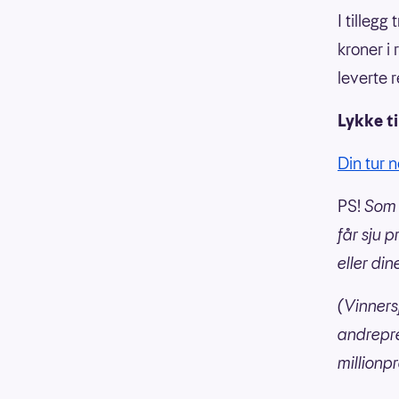
I tillegg
kroner i 
leverte r
Lykke ti
Din tur 
PS!
Som 
får sju p
eller din
(Vinners
andrepre
millionp