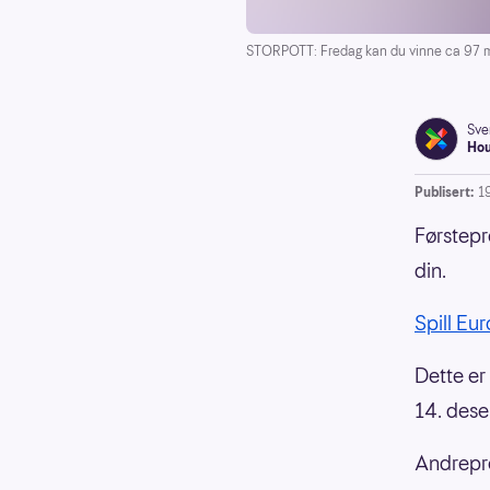
STORPOTT: Fredag kan du vinne ca 97 mill
Sve
Ho
Publisert:
1
Førstepr
din.
Spill Eu
Dette er
14. dese
Andrepre