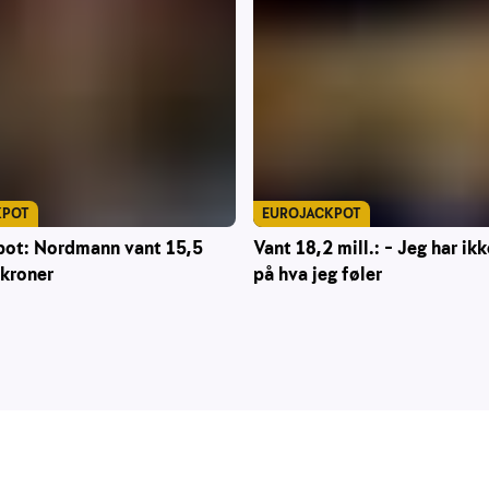
KPOT
EUROJACKPOT
pot: Nordmann vant 15,5
Vant 18,2 mill.: – Jeg har ikk
 kroner
på hva jeg føler