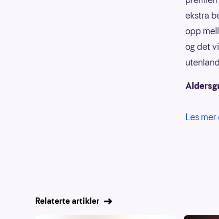
ekstra b
opp mell
og det v
utenland
Aldersg
Les mer 
Relaterte artikler