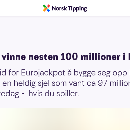
vinne nesten 100 millioner i
tid for Eurojackpot å bygge seg opp i
en heldig sjel som vant ca 97 milli
edag - hvis du spiller.