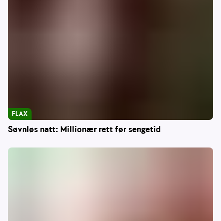
FLAX
Søvnløs natt: Millionær rett før sengetid