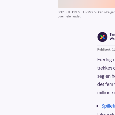
SNØ- OG PREMIEDRYSS: Vi kan ikke garan
over hele landet.
Tin
Was
Publisert:
1
Fredag e
trekkes 
seg en h
det fem 
million k
Spille