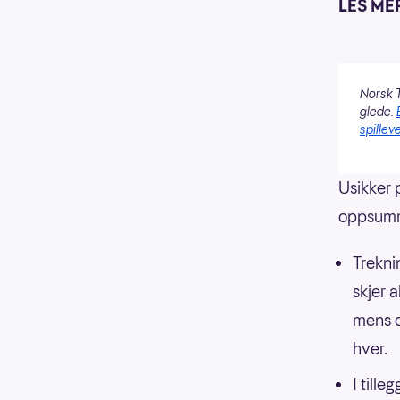
LES ME
Norsk T
glede.
spilleve
Usikker 
oppsumm
Trekni
skjer a
mens d
hver.
I tille