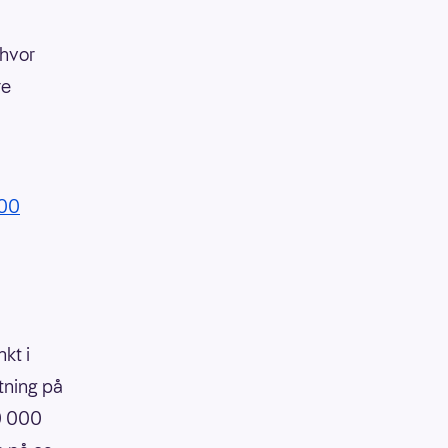
 hvor
re
:00
kt i
tning på
90 000