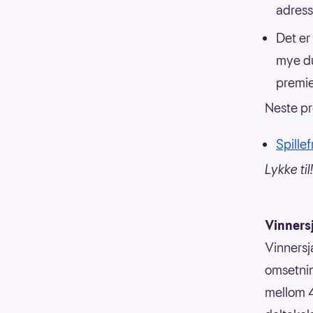
adress
Det er
mye du
premie
Neste pr
Spille
Lykke til!
Vinners
Vinnersj
omsetnin
mellom 4