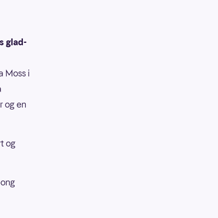
s glad-
a Moss i
a
r og en
rt og
pong