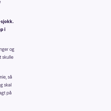
e
-sjokk.
p i
inger og
t skulle
mie, så
eg skal
agt på