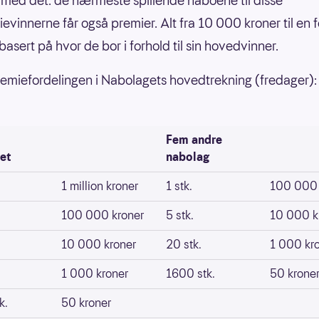
 med det: de nærmeste spillende naboene til disse
evinnerne får også premier. Alt fra 10 000 kroner til en 
basert på hvor de bor i forhold til sin hovedvinner.
premiefordelingen i Nabolagets hovedtrekning (fredager):
Fem andre
et
nabolag
1 million kroner
1 stk.
100 000 
100 000 kroner
5 stk.
10 000 k
10 000 kroner
20 stk.
1 000 kr
1 000 kroner
1600 stk.
50 krone
k.
50 kroner