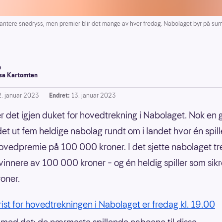
tere snødryss, men premier blir det mange av hver fredag. Nabolaget byr på sum
a
a Kartomten
2. januar 2023
Endret:
13. januar 2023
r det igjen duket for hovedtrekning i Nabolaget. Nok en
det ut fem heldige nabolag rundt om i landet hvor én spille
ovedpremie på 100 000 kroner. I det sjette nabolaget tr
vinnere av 100 000 kroner – og én heldig spiller som sikr
roner.
frist for hovedtrekningen i Nabolaget er fredag kl. 19.00