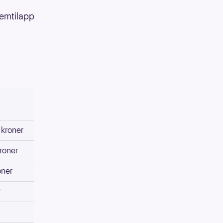
femtilapp
kroner
roner
oner
r