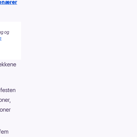
ionærer
ng og
e
rekkene
efesten
oner,
roner
 fem