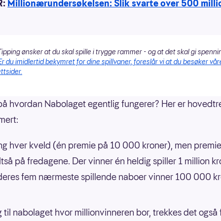
R:
Millionærundersøkelsen: Slik svarte over 500 mill
ipping ønsker at du skal spille i trygge rammer - og at det skal gi spenni
Er du imidlertid bekymret for dine spillvaner, foreslår vi at du besøker vår
ttsider.
på hvordan Nabolaget egentlig fungerer? Her er hovedt
ert:
ng hver kveld (én premie på 10 000 kroner), men premi
ltså på fredagene. Der vinner én heldig spiller 1 million kr
eres fem nærmeste spillende naboer vinner 100 000 k
gg til nabolaget hvor millionvinneren bor, trekkes det også