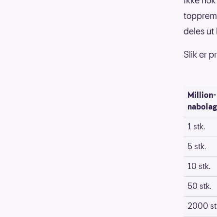
Ikke nok
toppremi
deles ut 
Slik er 
Million-
nabolag
1 stk.
5 stk.
10 stk.
50 stk.
2000 st