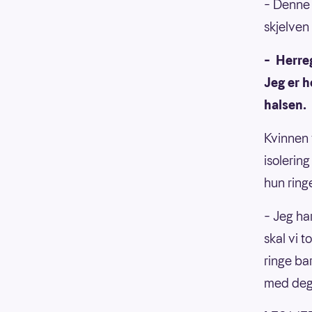
– Denne 
skjelven
– Herreg
Jeg er h
halsen.
Kvinnen 
isolering
hun ring
– Jeg ha
skal vi t
ringe ba
med deg,