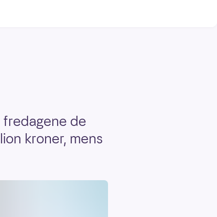
å fredagene de
llion kroner, mens