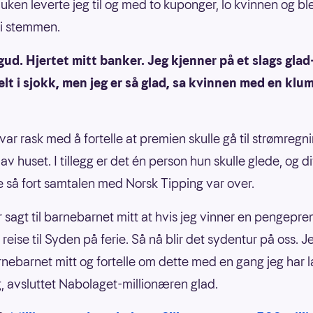
uken leverte jeg til og med to kuponger, lo kvinnen og bl
 i stemmen.
ud. Hjertet mitt banker. Jeg kjenner på et slags glad
elt i sjokk, men jeg er så glad, sa kvinnen med en klum
var rask med å fortelle at premien skulle gå til strømregn
 av huset. I tillegg er det én person hun skulle glede, og di
e så fort samtalen med Norsk Tipping var over.
r sagt til barnebarnet mitt at hvis jeg vinner en pengepre
o reise til Syden på ferie. Så nå blir det sydentur på oss. J
rnebarnet mitt og fortelle om dette med en gang jeg har l
 avsluttet Nabolaget-millionæren glad.