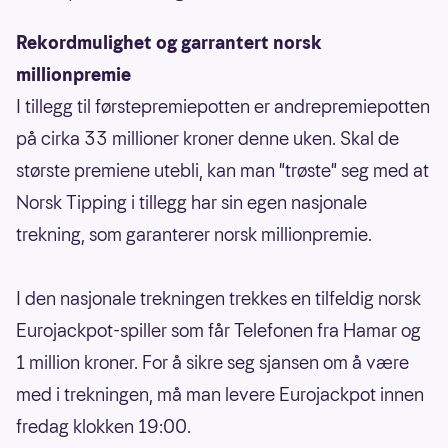
Rekordmulighet og garrantert norsk
millionpremie
I tillegg til førstepremiepotten er andrepremiepotten
på cirka 33 millioner kroner denne uken. Skal de
største premiene utebli, kan man "trøste" seg med at
Norsk Tipping i tillegg har sin egen nasjonale
trekning, som garanterer norsk millionpremie.
I den nasjonale trekningen trekkes en tilfeldig norsk
Eurojackpot-spiller som får Telefonen fra Hamar og
1 million kroner. For å sikre seg sjansen om å være
med i trekningen, må man levere Eurojackpot innen
fredag klokken 19:00.