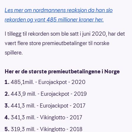
Les mer om nordmannens reaksjon da han slo
rekorden og vant 485 millioner kroner her.
I tillegg til rekorden som ble satt i juni 2020, har det
vært flere store premieutbetalinger til norske
spillere.
Her er de største premieutbetalingene i Norge
485,1mill. - Eurojackpot - 2020
443,9 mill. - Eurojackpot - 2019
441,3 mill. - Eurojackpot - 2017
341,3 mill. - Vikinglotto - 2017
319,3 mill. - Vikinglotto - 2018