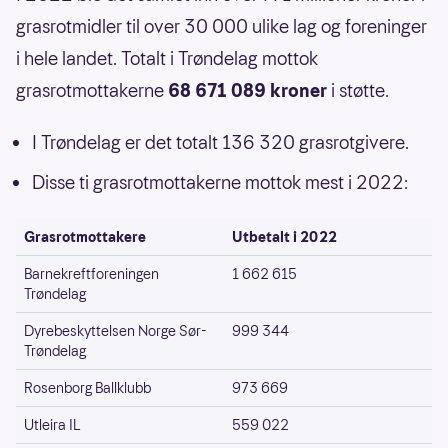
grasrotmidler til over 30 000 ulike lag og foreninger
i hele landet. Totalt i Trøndelag mottok
grasrotmottakerne
68 671 089 kroner
i støtte.
I Trøndelag er det totalt 136 320 grasrotgivere.
Disse ti grasrotmottakerne mottok mest i 2022:
Grasrotmottakere
Utbetalt i 2022
Barnekreftforeningen
1 662 615
Trøndelag
Dyrebeskyttelsen Norge Sør-
999 344
Trøndelag
Rosenborg Ballklubb
973 669
Utleira IL
559 022