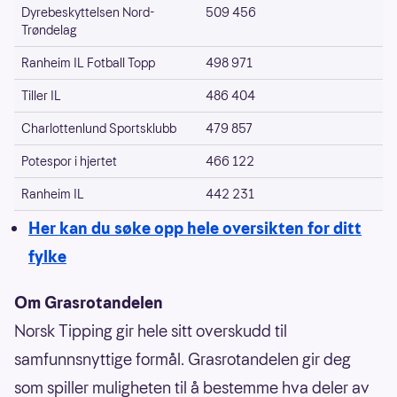
Dyrebeskyttelsen Nord-
509 456
Trøndelag
Ranheim IL Fotball Topp
498 971
Tiller IL
486 404
Charlottenlund Sportsklubb
479 857
Potespor i hjertet
466 122
Ranheim IL
442 231
Her kan du søke opp hele oversikten for ditt
fylke
Om Grasrotandelen
Norsk Tipping gir hele sitt overskudd til
samfunnsnyttige formål. Grasrotandelen gir deg
som spiller muligheten til å bestemme hva deler av