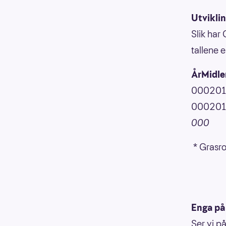
Utvikli
Slik har
tallene e
ÅrMidler
000201
000201
000
* Grasro
Enga på
Ser vi p