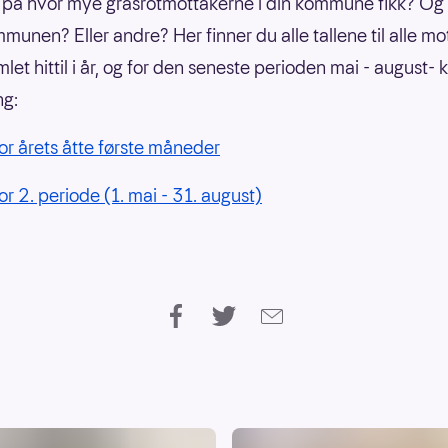
 på hvor mye grasrotmottakerne i din kommune fikk? Og
unen? Eller andre? Her finner du alle tallene til alle mo
et hittil i år, og for den seneste perioden mai - august- kl
ng:
for årets åtte første måneder
or 2. periode (1. mai - 31. august)