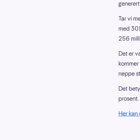
generert
Tar vi me
med 301 m
256 mill
Det er v
kommer t
neppe st
Det bety
prosent.
Her kan 