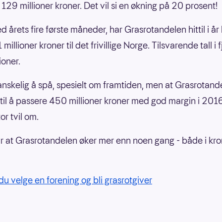
 129 millioner kroner. Det vil si en økning på 20 prosent!
d årets fire første måneder, har Grasrotandelen hittil i år 
illioner kroner til det frivillige Norge. Tilsvarende tall i f
ioner.
anskelig å spå, spesielt om framtiden, men at Grasrotand
il å passere 450 millioner kroner med god margin i 2016
or tvil om.
r at Grasrotandelen øker mer enn noen gang - både i kro
du velge en forening og bli grasrotgiver