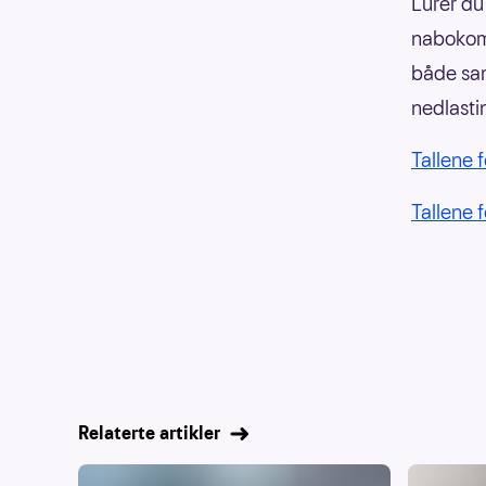
Lurer du
nabokomm
både saml
nedlasti
Tallene 
Tallene f
Relaterte artikler