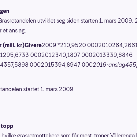
ngen
 Grasrotandelen utviklet seg siden starten 1. mars 2009.
r et anslag.
 (mill. kr)Givere
2009 *210,9520 0002010264,266
1295,6733 0002012340,1807 0002013339,6846
4357,5898 0002015394,8947 000
2016-anslag455
tandelen startet 1. mars 2009
 topp
å hvilke grasrotmottakere som får mest, troner Vålerenga 