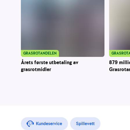
GRASROT
GRASROTANDELEN
879 milli
Årets første utbetaling av
Grasrota
grasrotmidler
Kundeservice
Spillevett