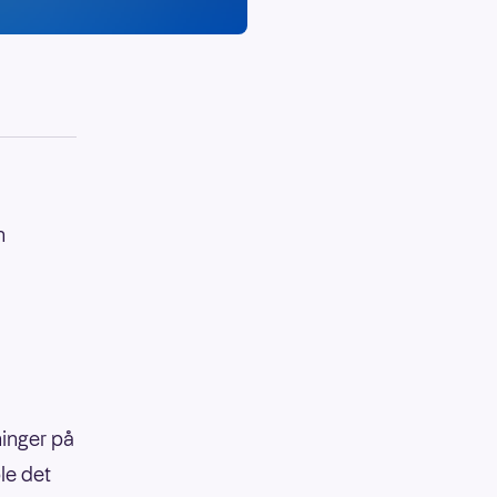
n
ninger på
le det