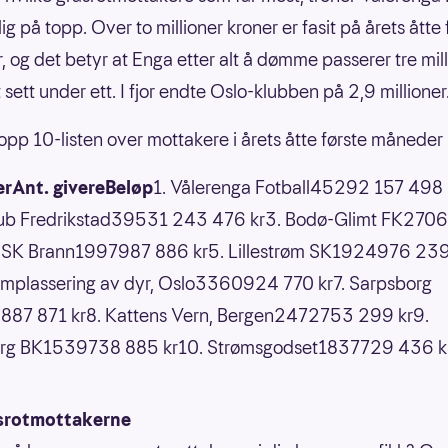
g på topp. Over to millioner kroner er fasit på årets åtte 
 og det betyr at Enga etter alt å dømme passerer tre mil
 sett under ett. I fjor endte Oslo-klubben på 2,9 millioner
topp 10-listen over mottakere i årets åtte første måneder 
rAnt. givereBeløp
1. Vålerenga Fotball45292 157 498 
lub Fredrikstad39531 243 476 kr3. Bodø-Glimt FK270
. SK Brann1997987 886 kr5. Lillestrøm SK1924976 239
 omplassering av dyr, Oslo3360924 770 kr7. Sarpsborg
87 871 kr8. Kattens Vern, Bergen2472753 299 kr9.
rg BK1539738 885 kr10. Strømsgodset1837729 436 k
asrotmottakerne