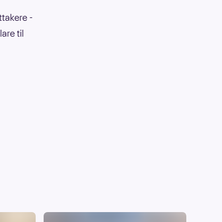
ttakere -
are til