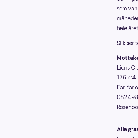
som vanli
måneder,
hele året
Slik ser 
Mottake
Lions C
176 kr4
For. for
0824988
Rosenbo
Alle gr