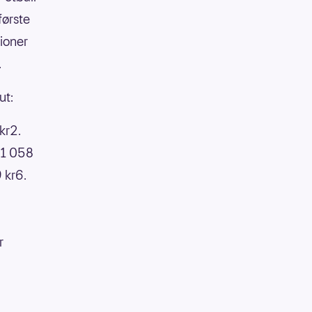
første
lioner
.
ut:
kr2.
61 058
 kr6.
r