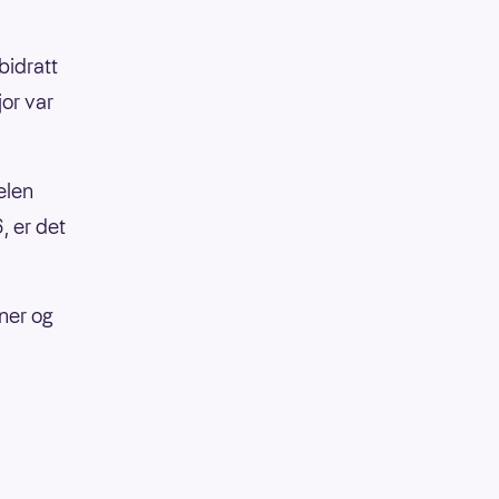
bidratt
jor var
elen
, er det
ner og