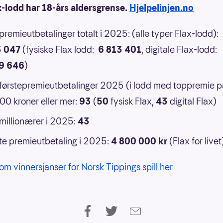
x-lodd har 18-års aldersgrense.
Hjelpelinjen.no
 premieutbetalinger totalt i 2025: (alle typer Flax-lodd):
3 047
(fysiske Flax lodd:
6 813 401
, digitale Flax-lodd:
9 646
)
 førstepremieutbetalinger 2025 (i lodd med toppremie p
0 kroner eller mer:
93
(
50
fysisk Flax,
43
digital Flax)
 millionærer i 2025:
43
e premieutbetaling i 2025:
4 800 000 kr
(Flax for livet
om vinnersjanser for Norsk Tippings spill her