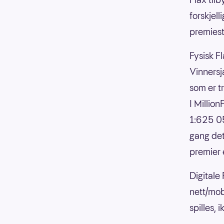
forskjell
premiesti
Fysisk Fl
Vinnersja
som er t
I Millio
1:625 05
gang det
premier 
Digitale
nett/mob
spilles,