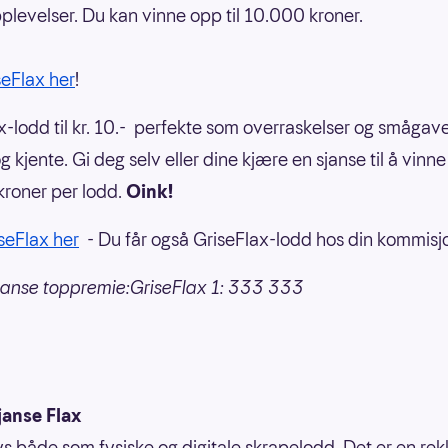
plevelser. Du kan vinne opp til 10.000 kroner.
seFlax her
!
x-lodd til kr. 10.- perfekte som overraskelser og smågaver
 kjente. Gi deg selv eller dine kjære en sjanse til å vinne 
roner per lodd.
Oink!
iseFlax her
- Du får også GriseFlax-lodd hos din kommisj
janse toppremie:GriseFlax 1: 333 333
janse Flax
bys både som fysiske og digitale skrapelodd. Det er en re