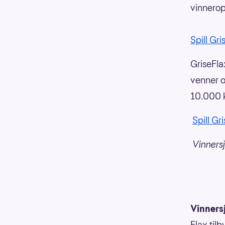
vinnerop
Spill Gri
GriseFla
venner og
10.000 k
Spill Gr
Vinners
Vinners
Flax til