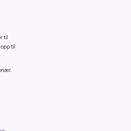
 til
opp til
onær.
kke