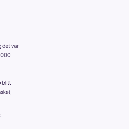
g det var
0.000
blitt
sket,
.