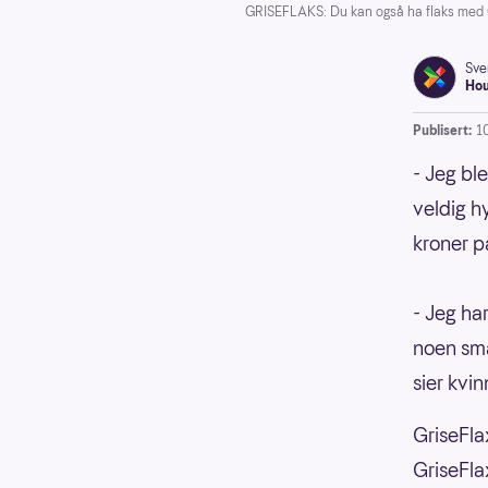
GRISEFLAKS: Du kan også ha flaks med Gr
Sve
Ho
Publisert:
1
- Jeg bl
veldig h
kroner p
- Jeg har
noen små
sier kvin
GriseFla
GriseFla