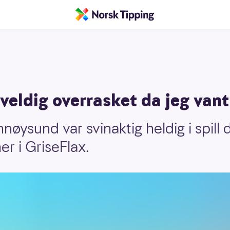
 veldig overrasket da jeg van
nøysund var svinaktig heldig i spill
r i GriseFlax.