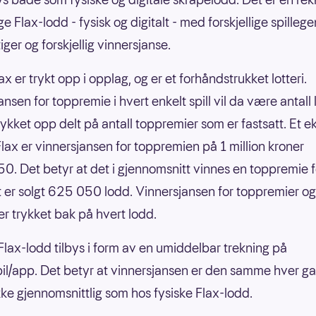
ige Flax-lodd - fysisk og digitalt - med forskjellige spilleg
ger og forskjellig vinnersjanse.
ax er trykt opp i opplag, og er et forhåndstrukket lotteri.
nsen for toppremie i hvert enkelt spill vil da være antall
rykket opp delt på antall toppremier som er fastsatt. Et 
nFlax er vinnersjansen for toppremien på 1 million kroner
0. Det betyr at det i gjennomsnitt vinnes en toppremie f
 er solgt 625 050 lodd. Vinnersjansen for toppremier og
er trykket bak på hvert lodd.
 Flax-lodd tilbys i form av en umiddelbar trekning på
il/app. Det betyr at vinnersjansen er den samme hver g
 ikke gjennomsnittlig som hos fysiske Flax-lodd.