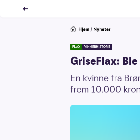
Hjem
/
Nyheter
FLAX
VINNERHISTORIE
GriseFlax: Ble
En kvinne fra Brøn
frem 10.000 krone