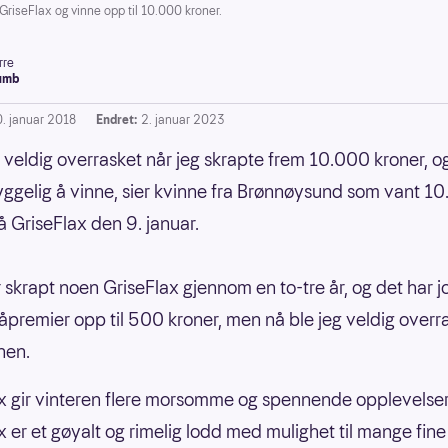
iseFlax og vinne opp til 10.000 kroner.
rre
umb
0. januar 2018
Endret:
2. januar 2023
e veldig overrasket når jeg skrapte frem 10.000 kroner, o
yggelig å vinne, sier kvinne fra Brønnøysund som vant 1
å GriseFlax den 9. januar.
 skrapt noen GriseFlax gjennom en to-tre år, og det har jo 
premier opp til 500 kroner, men nå ble jeg veldig overra
nen.
x gir vinteren flere morsomme og spennende opplevelser
x er et gøyalt og rimelig lodd med mulighet til mange fine