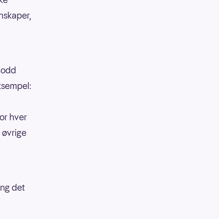
enskaper,
 lodd
eksempel:
or hver
 øvrige
ang det