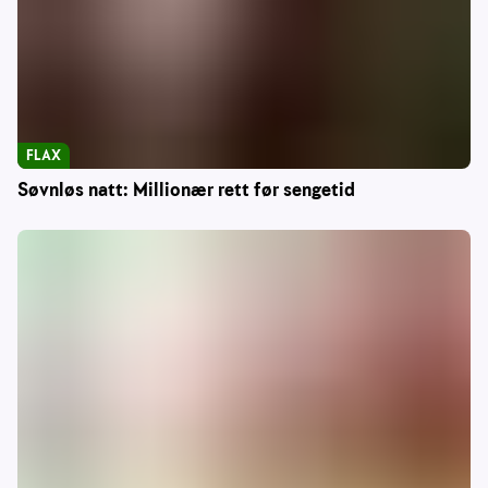
FLAX
Søvnløs natt: Millionær rett før sengetid