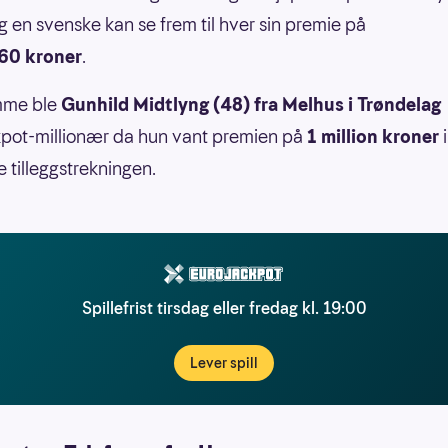
g en svenske kan se frem til hver sin premie på
60 kroner
.
mme ble
Gunhild Midtlyng (48) fra Melhus i Trøndelag
pot-millionær da hun vant premien på
1 million kroner
i
e tilleggstrekningen.
Spillefrist tirsdag eller fredag kl. 19:00
Lever spill