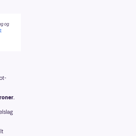
ng og
e
ot-
kroner
.
elslag
lt