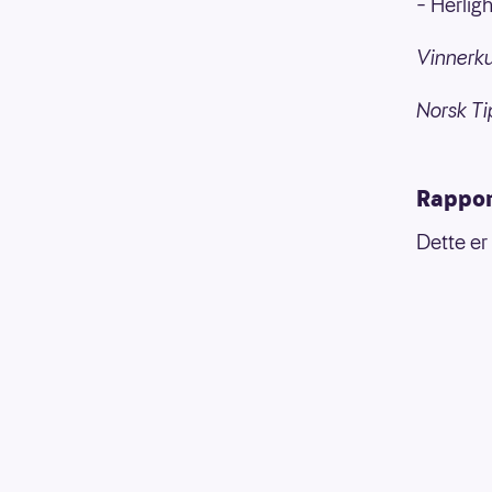
– Herligh
Vinnerk
Norsk Ti
Rappor
Dette er 