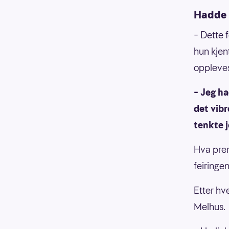
Hadde 
– Dette f
hun kjen
oppleves
– Jeg ha
det vib
tenkte j
Hva prem
feiringe
Etter hv
Melhus.