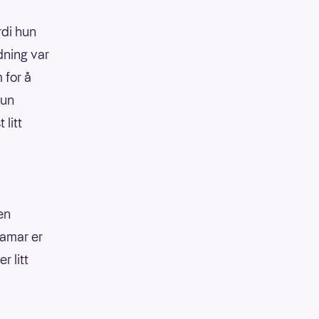
rdi hun
dning var
 for å
hun
 litt
en
Hamar er
r litt