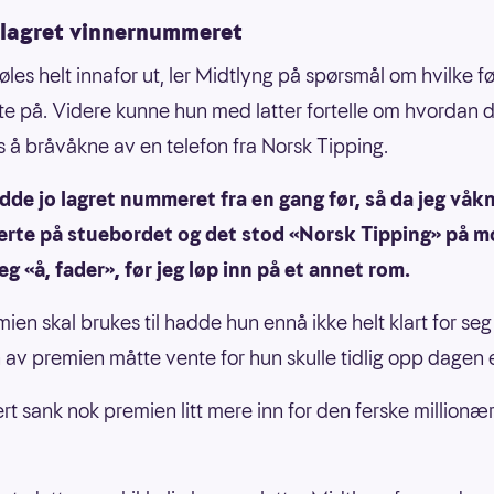
lagret vinnernummeret
øles helt innafor ut, ler Midtlyng på spørsmål om hvilke fø
te på. Videre kunne hun med latter fortelle om hvordan 
 å bråvåkne av en telefon fra Norsk Tipping.
dde jo lagret nummeret fra en gang før, så da jeg våkn
rerte på stuebordet og det stod «Norsk Tipping» på m
eg «å, fader», før jeg løp inn på et annet rom.
ien skal brukes til hadde hun ennå ikke helt klart for seg
n av premien måtte vente for hun skulle tidlig opp dagen e
ert sank nok premien litt mere inn for den ferske millionæ