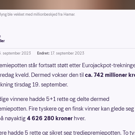
g ble vekket med millionbeskjed fra Hamar.
e
ller
5. september 2023
Endret:
17. september 2023
emiepotten står fortsatt støtt etter Eurojackpot-trekninge
fredag kveld. Dermed vokser den til
ca. 742 millioner k
ekning tirsdag 19. september.
ige vinnere hadde 5+1 rette og delte dermed
miepotten. Fire tyskere og en finsk vinner kan glede seg
på nøyaktig
4 626 280 kroner
hver.
llere hadde 5 rette og sikret seg tredjepremiepotten. To ty