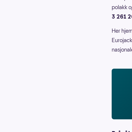
polakk o
3 261 2
Her hje
Eurojack
nasjonal