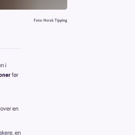
Foto: Norsk Tipping
n i
roner
før
 over en
skere, en