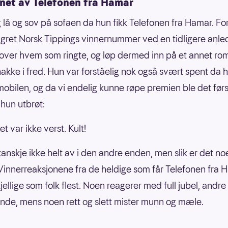
net av Telefonen fra Hamar
 lå og sov på sofaen da hun fikk Telefonen fra Hamar. Fo
gret Norsk Tippings vinnernummer ved en tidligere anle
 over hvem som ringte, og løp dermed inn på et annet rom
akke i fred. Hun var forståelig nok også svært spent da 
mobilen, og da vi endelig kunne røpe premien ble det først
r hun utbrøt:
et var ikke verst. Kult!
kanskje ikke helt av i den andre enden, men slik er det no
Vinnerreaksjonene fra de heldige som får Telefonen fra 
kjellige som folk flest. Noen reagerer med full jubel, andre e
ende, mens noen rett og slett mister munn og mæle.