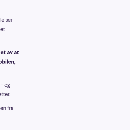
lelser
det
et av at
obilen,
 – og
tter.
ren fra