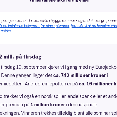
Vinnertallene ikke ferdig ennå
ipping ønsker at du skal spille i trygge rammer - og at det skal gi spenni
Er du imidlertid bekymret for dine spillvaner, foreslår vi at du besøker vår
ttsider.
 mill. på tirsdag
 tirsdag 19. september kjører vi i gang med ny Eurojackp
. Denne gangen ligger det
ca. 742 millioner kroner
i
remiepotten. Andrepremiepotten er på
ca. 16 millioner 
d trekker vi også en norsk spiller, andelsbank eller et and
ner premien på
1 million kroner
i den nasjonale
rekningen. Vinneren trekkes tilfeldig blant alle som har spi