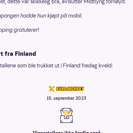
et, dette var skikkelig bra, avslutter Midtlyng fornøyd.
upongen hadde hun kjøpt på mobil.
pping gratulerer!
t fra Finland
tallene som ble trukket ut i Finland fredag kveld:
15. september 2023