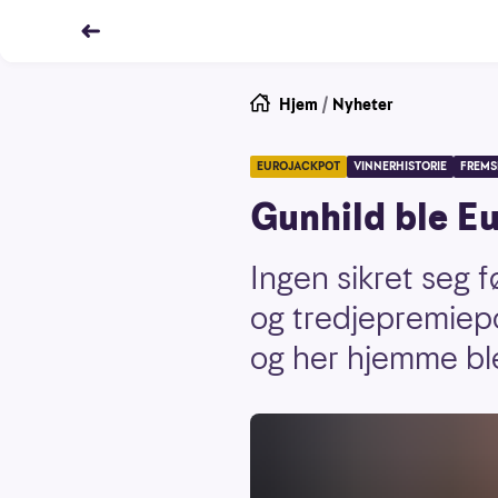
Hjem
/
Nyheter
EUROJACKPOT
VINNERHISTORIE
FREMS
Gunhild ble E
Ingen sikret seg 
og tredjepremiepo
og her hjemme ble