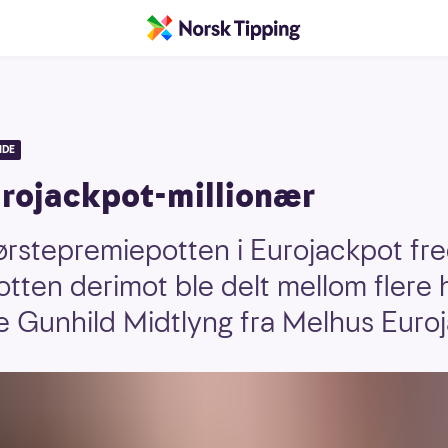
IDE
urojackpot-millionær
førstepremiepotten i Eurojackpot fr
tten derimot ble delt mellom flere 
 Gunhild Midtlyng fra Melhus Euroj