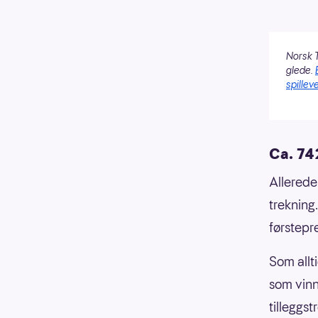
Norsk T
glede.
spilleve
Ca. 742
Allerede
trekning
førstep
Som allti
som vin
tilleggst