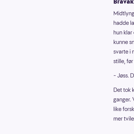
Bråvåk
Midtlyng
hadde la
hun klar
kunne sn
svarte i 
stille, fø
– Jøss. D
Det tok 
ganger. 
like fors
mer tvil