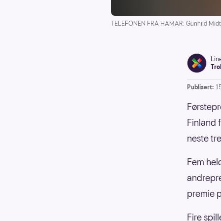
TELEFONEN FRA HAMAR: Gunhild Midtlyn
Lin
Tro
Publisert:
1
Førstepr
Finland 
neste tr
Fem held
andrepre
premie 
Fire spi