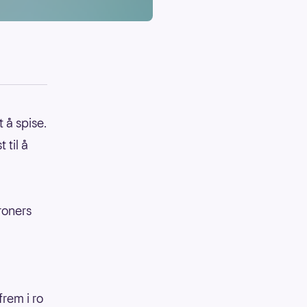
 å spise.
 til å
roners
frem i ro