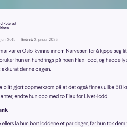
rid Roterud
hisen
 juni 2015
Endret:
2. januar 2023
mai var ei Oslo-kvinne innom Narvesen for å kjøpe seg litt
l bruker hun en hundrings på noen Flax-lodd, og hadde lyst
t akkurat denne dagen.
ha blitt gjort oppmerksom på at det også finnes ulike 50 k
ianter, endte hun opp med to Flax for Livet-lodd.
ank
 ellers la hun bort loddene et par dager, før hun tok dem 