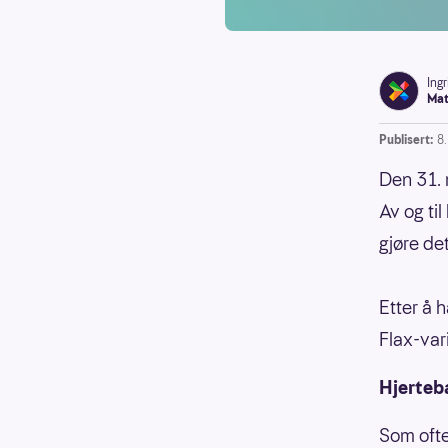
Ing
Mat
Publisert:
8.
Den 31. 
Av og ti
gjøre de
Etter å 
Flax-var
Hjerteb
Som ofte