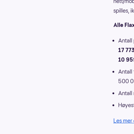
nett/mob
spilles,
Alle Fla
Antall
17 77
10 95
Antall
500 00
Antall
Høyest
Les mer 