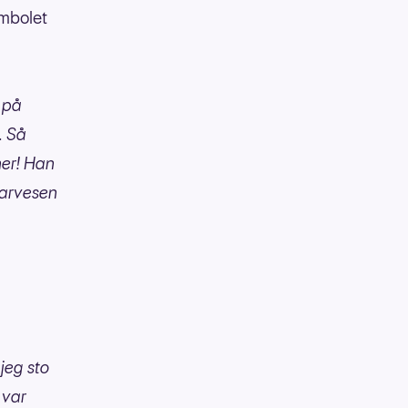
ymbolet
n på
. Så
ner! Han
 Narvesen
jeg sto
 var