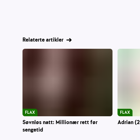
Relaterte artikler
FLAX
FLAX
Søvnløs natt: Millionær rett før
Adrian (2
sengetid