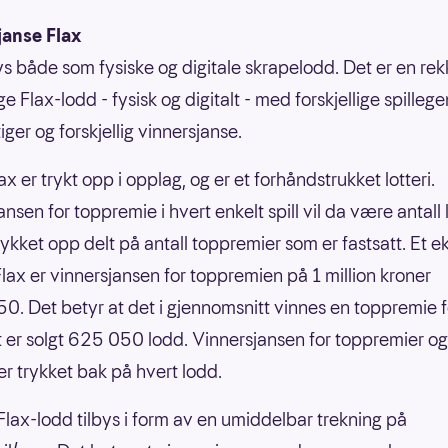
janse Flax
bys både som fysiske og digitale skrapelodd. Det er en re
ige Flax-lodd - fysisk og digitalt - med forskjellige spilleg
ger og forskjellig vinnersjanse.
ax er trykt opp i opplag, og er et forhåndstrukket lotteri.
nsen for toppremie i hvert enkelt spill vil da være antall
rykket opp delt på antall toppremier som er fastsatt. Et 
nFlax er vinnersjansen for toppremien på 1 million kroner
0. Det betyr at det i gjennomsnitt vinnes en toppremie f
 er solgt 625 050 lodd. Vinnersjansen for toppremier og
er trykket bak på hvert lodd.
 Flax-lodd tilbys i form av en umiddelbar trekning på