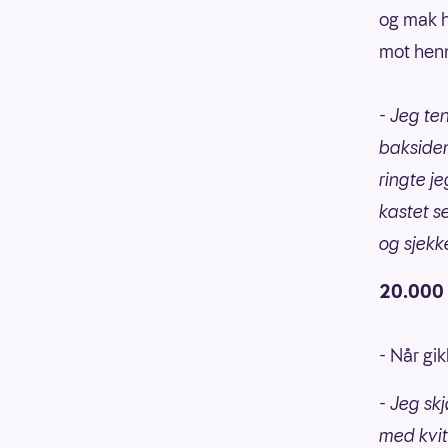
og mak h
mot hen
- Jeg te
baksiden
ringte j
kastet se
og sjekk
20.000 p
- Når gi
- Jeg sk
med kvit