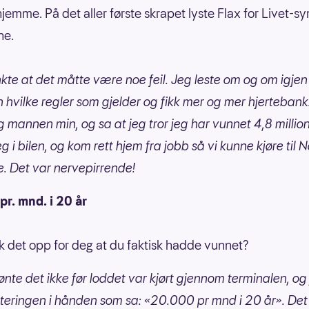
jemme. På det aller første skrapet lyste Flax for Livet-s
ne.
nkte at det måtte være noe feil. Jeg leste om og om igje
 hvilke regler som gjelder og fikk mer og mer hjertebank
eg mannen min, og sa at jeg tror jeg har vunnet 4,8 millio
g i bilen, og kom rett hjem fra jobb så vi kunne kjøre til
e. Det var nervepirrende!
r. mnd. i 20 år
kk det opp for deg at du faktisk hadde vunnet?
jønte det ikke før loddet var kjørt gjennom terminalen, og 
teringen i hånden som sa: «20.000 pr mnd i 20 år». Det