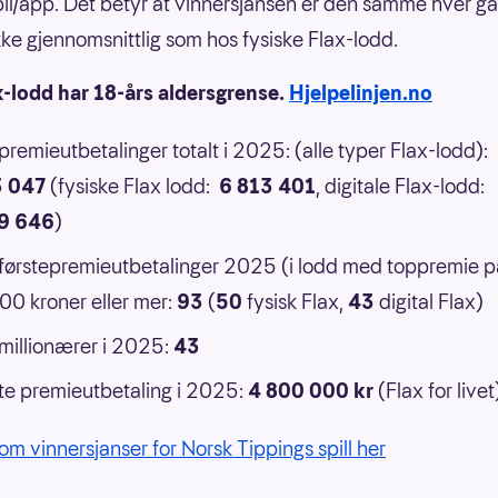
il/app. Det betyr at vinnersjansen er den samme hver g
 ikke gjennomsnittlig som hos fysiske Flax-lodd.
x-lodd har 18-års aldersgrense.
Hjelpelinjen.no
 premieutbetalinger totalt i 2025: (alle typer Flax-lodd):
3 047
(fysiske Flax lodd:
6 813 401
, digitale Flax-lodd:
9 646
)
 førstepremieutbetalinger 2025 (i lodd med toppremie p
0 kroner eller mer:
93
(
50
fysisk Flax,
43
digital Flax)
 millionærer i 2025:
43
e premieutbetaling i 2025:
4 800 000 kr
(Flax for livet
om vinnersjanser for Norsk Tippings spill her