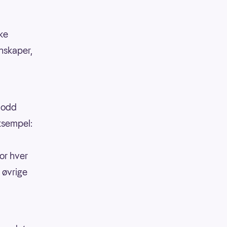
kke
enskaper,
 lodd
eksempel:
or hver
 øvrige