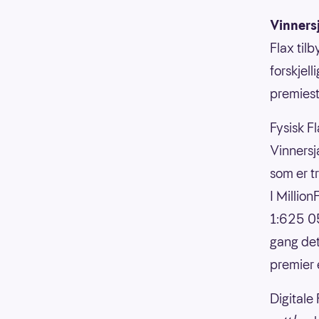
Vinners
Flax til
forskjell
premiesti
Fysisk Fl
Vinnersja
som er t
I Millio
1:625 05
gang det
premier 
Digitale