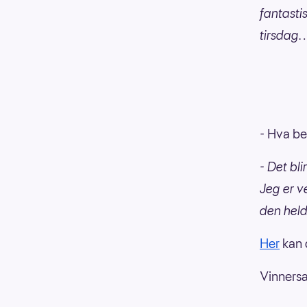
fantasti
tirsdag
- Hva be
- Det bli
Jeg er ve
den held
Her
kan d
Vinnersa