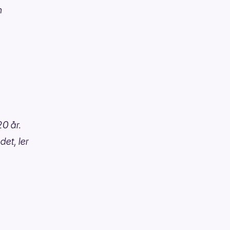
n
20 år.
det, ler