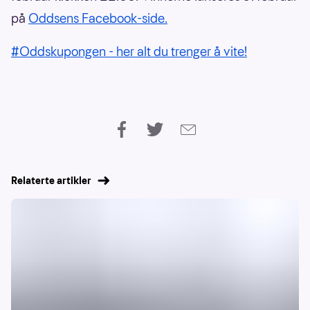
på
Oddsens Facebook-side.
#Oddskupongen - her alt du trenger å vite!
Relaterte artikler