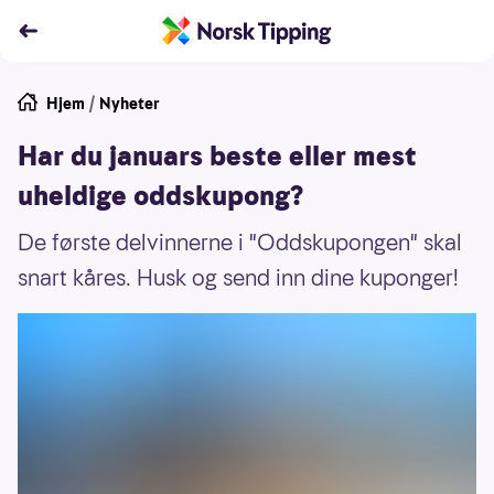
Hjem
/
Nyheter
Har du januars beste eller mest
uheldige oddskupong?
De første delvinnerne i "Oddskupongen" skal
snart kåres. Husk og send inn dine kuponger!