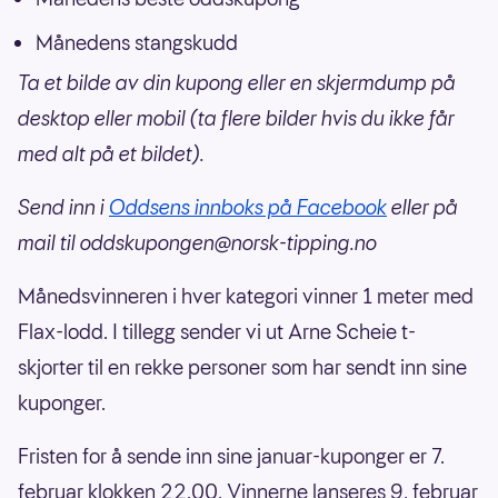
Månedens stangskudd
Ta et bilde av din kupong eller en skjermdump på
desktop eller mobil (ta flere bilder hvis du ikke får
med alt på et bildet).
Send inn i
Oddsens innboks på Facebook
eller på
mail til oddskupongen@norsk-tipping.no
Månedsvinneren i hver kategori vinner 1 meter med
Flax-lodd. I tillegg sender vi ut Arne Scheie t-
skjorter til en rekke personer som har sendt inn sine
kuponger.
Fristen for å sende inn sine januar-kuponger er 7.
februar klokken 22.00. Vinnerne lanseres 9. februar