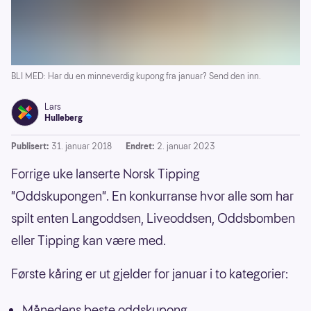
BLI MED: Har du en minneverdig kupong fra januar? Send den inn.
Lars
Hulleberg
Publisert:
31. januar 2018
Endret:
2. januar 2023
Forrige uke lanserte Norsk Tipping
"Oddskupongen". En konkurranse hvor alle som har
spilt enten Langoddsen, Liveoddsen, Oddsbomben
eller Tipping kan være med.
Første kåring er ut gjelder for januar i to kategorier:
Månedens beste oddskupong