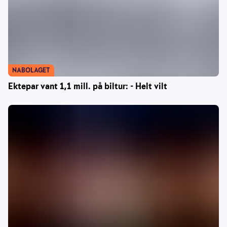
NABOLAGET
Ektepar vant 1,1 mill. på biltur: - Helt vilt