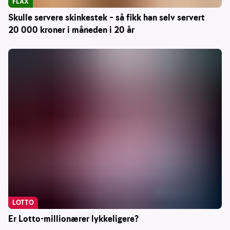
FLAX
Skulle servere skinkestek – så fikk han selv servert
20 000 kroner i måneden i 20 år
LOTTO
Er Lotto-millionærer lykkeligere?