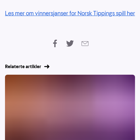
Les mer om vinnersjanser for Norsk Tippings spill her
Relaterte artikler