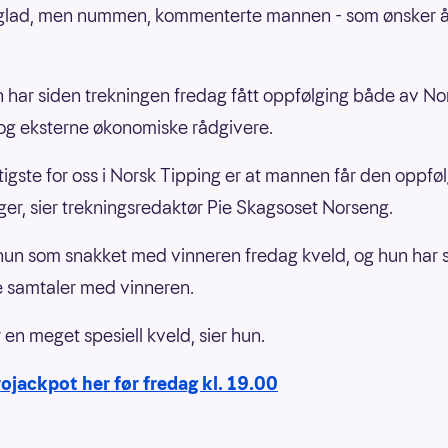
r glad, men nummen, kommenterte mannen - som ønsker 
.
 har siden trekningen fredag fått oppfølging både av No
og eksterne økonomiske rådgivere.
ktigste for oss i Norsk Tipping er at mannen får den oppfø
ger, sier trekningsredaktør Pie Skagsoset Norseng.
hun som snakket med vinneren fredag kveld, og hun har 
re samtaler med vinneren.
 en meget spesiell kveld, sier hun.
rojackpot her før fredag kl. 19.00