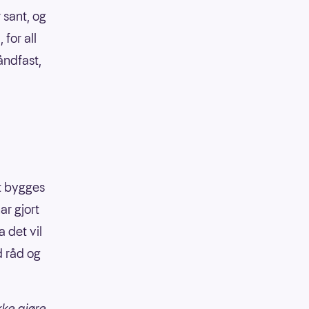
r sant, og
for all
åndfast,
et bygges
ar gjort
a det vil
d råd og
kke gjøre