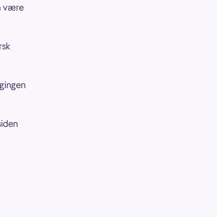
å være
rsk
lgingen
siden