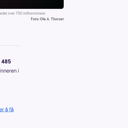
edet over 700 millionvinnere.
Foto: Ola A. Thorset
e
485
inneren i
r å få