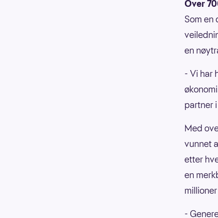
Over 70
Som en d
veiledni
en nøytr
- Vi har
økonomis
partner 
Med over
vunnet al
etter hve
en merkb
millioner
- Genere