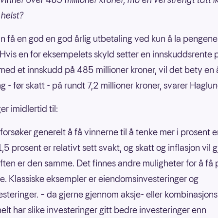
helst?
n få en god en god årlig utbetaling ved kun å la pengene 
Hvis en for eksempelets skyld setter en innskuddsrente 
med et innskudd på 485 millioner kroner, vil det bety en å
g - før skatt - på rundt 7,2 millioner kroner, svarer Haglun
r imidlertid til:
forsøker generelt å få vinnerne til å tenke mer i prosent e
,5 prosent er relativt sett svakt, og skatt og inflasjon vil g
ften er den samme. Det finnes andre muligheter for å få
kse. Klassiske eksempler er eiendomsinvesteringer og
esteringer. – da gjerne gjennom aksje- eller kombinasjon
elt har slike investeringer gitt bedre investeringer enn