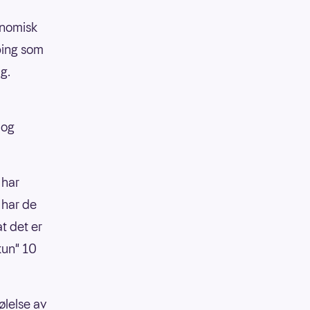
onomisk
ping som
g.
 og
 har
- har de
at det er
kun" 10
ølelse av