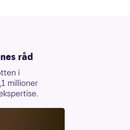
enes råd
tten i
1 millioner
ekspertise.