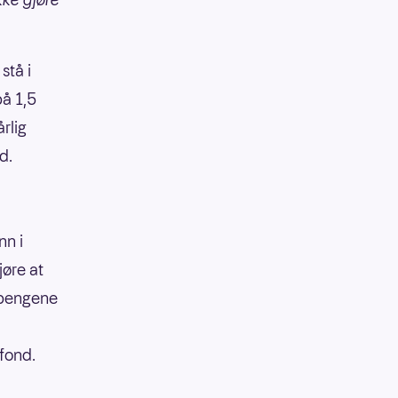
stå i
på 1,5
rlig
d.
nn i
jøre at
 pengene
sfond.