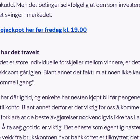
kudd. Men det betinger selvfølgelig at den som invester
det svinger i markedet.
rojackpot her før fredag kl. 19.00
har det travelt
det er store individuelle forskjeller mellom vinnere, er de
rekk som går igjen. Blant annet det faktum at noen ikke k
komme i gang".
har dårlig tid, og enkelte har nesten kjøpt bil før pengene
til konto. Blant annet derfor er det viktig for oss å komme
g forklare at de beste avgjørelser nødvendigvis ikke tas i 
 Å ta seg god tid er viktig. Det eneste som egentlig haster
vekk fra brukskontoen hvor bankkortet er tilknyttet; det