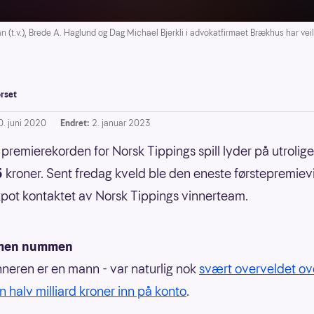
v.), Brede A. Haglund og Dag Michael Bjerkli i advokatfirmaet Brækhus har veil
rset
0. juni 2020
Endret:
2. januar 2023
premierekorden for Norsk Tippings spill lyder på utrolig
5
kroner. Sent fredag kveld ble den eneste førstepremiev
pot kontaktet av Norsk Tippings vinnerteam.
 men nummen
nneren er en mann - var naturlig nok
svært overveldet ove
n halv milliard kroner inn på konto
.