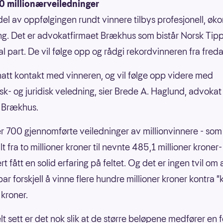
0 millionærveiledninger
el av oppfølgingen rundt vinnere tilbys profesjonell, øk
ng. Det er advokatfirmaet Brækhus som bistår Norsk Tip
al part. De vil følge opp og rådgi rekordvinneren fra freda
 hatt kontakt med vinneren, og vil følge opp videre med
k- og juridisk veledning, sier Brede A. Haglund, advokat
i Brækhus.
 700 gjennomførte veiledninger av millionvinnere - som
t fra to millioner kroner til nevnte 485,1 millioner kroner
rt fått en solid erfaring på feltet. Og det er ingen tvil om 
ar forskjell å vinne flere hundre millioner kroner kontra "
 kroner.
lt sett er det nok slik at de større beløpene medfører en f