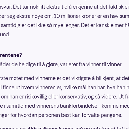
svar. Det tar nok litt ekstra tid å erkjenne at det faktisk e
er seg ekstra nøye om. 10 millioner kroner er en høy sum, 
 samtidig er det ikke
så
mye lenger. Det er kanskje mer h
lund.
 rentene?
der de heldige til å gjøre, varierer fra vinner til vinner.
ørste møtet med vinnerne er det viktigste å bli kjent, at d
i vil finne ut hvem vinneren er, hvilke mål han har, hva han h
, om han er risikovillig eller konservativ, og så videre. Ut fr
rne i samråd med vinnerens bankforbindelse - komme me
nger for hvordan personen best kan forvalte pengene.
 vinner over 485 millioner kroner, må en vel strengt tatt i