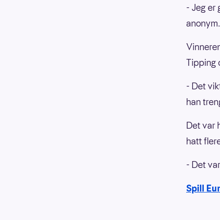
- Jeg e
anonym
Vinneren
Tipping 
- Det vi
han tren
Det var 
hatt fle
- Det var
Spill Eu