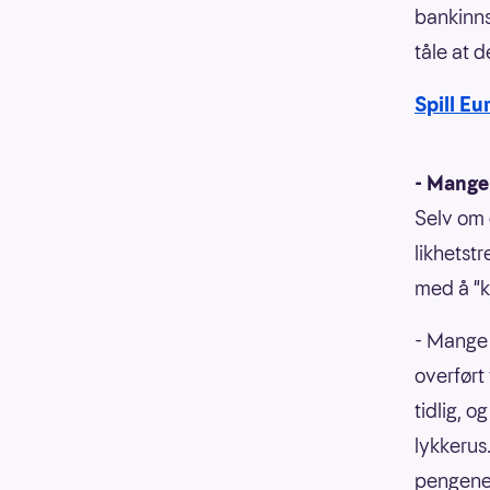
bankinns
tåle at 
Spill Eu
- Mange 
Selv om 
likhetst
med å "
- Mange 
overført 
tidlig, o
lykkerus.
pengene 