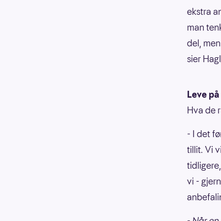
ekstra an
man tenk
del, men
sier Hag
Leve på
Hva de rå
- I det f
tillit. V
tidligere
vi - gje
anbefali
- Når en