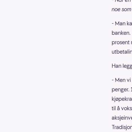
noe som 
- Man ka
banken. 
prosent 
utbetalin
Han legge
- Men vi 
penger. 1
kjøpekra
til å vo
aksjeinv
Tradisjon