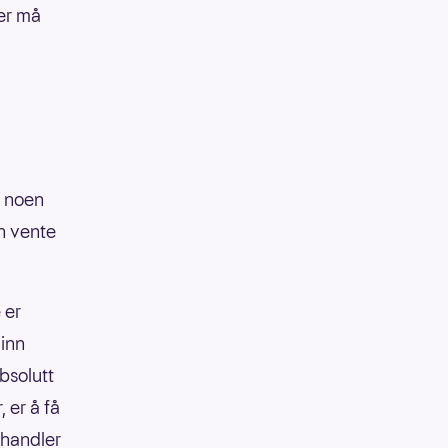
er må
t noen
an vente
 er
 inn
absolutt
, er å få
 handler