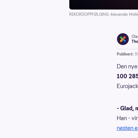
REKORDOPPFØLGING: Alexander Mollan (t.
Ola
Tho
Publisert:
3
Den nye 
100 28
Eurojack
- Glad,
Han - vi
nesten e