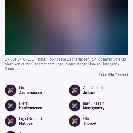
EN SUPER KVELD: Norsk Tippings Ida Zachariassen (t.v.) og Ingrid Roterud
Mathisen er med i teamet som ringer ekstra mange vinnere i lørdagens
Supertrekning.
Foto: Ola Thorset
Ida
Atle Onsrud
Zachariassen
Jensen
Kjersti
Ingvill Kaasin
Haakensveen
Montgomery
Ingrid Roterud
Ola
Mathisen
Thorset