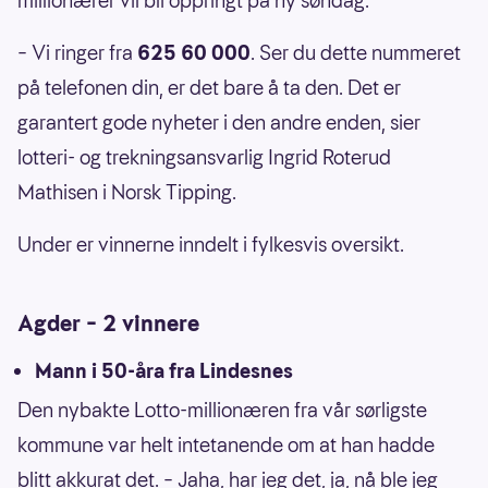
millionærer vil bli oppringt på ny søndag.
– Vi ringer fra
625 60 000
. Ser du dette nummeret
på telefonen din, er det bare å ta den. Det er
garantert gode nyheter i den andre enden, sier
lotteri- og trekningsansvarlig Ingrid Roterud
Mathisen i Norsk Tipping.
Under er vinnerne inndelt i fylkesvis oversikt.
Agder – 2 vinnere
Mann i 50-åra fra Lindesnes
Den nybakte Lotto-millionæren fra vår sørligste
kommune var helt intetanende om at han hadde
blitt akkurat det. – Jaha, har jeg det, ja, nå ble jeg