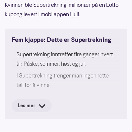
Kvinnen ble Supertrekning-millionær på en Lotto-
kupong levert i mobilappen i juli.
Fem kjappe: Dette er Supertrekning
Supertrekning inntreffer fire ganger hvert
år: Påske, sommer, høst og jul.
I Supertrekning trenger man ingen rette
tall for å vinne.
Hver premie er på 1 million kroner.
Les mer
Hver rekke spilt siden forrige
Supertrekning, utgjør ett lodd i «hatten».
Jo flere rekker – jo flere deltakelser.