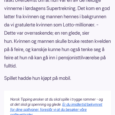
raskt overbevist om at hun var en av de heldige
vinnerne i lørdagens Supertrekning. Det kom en god
latter fra kvinnen og mannen hennes i bakgrunnen
da vi gratulerte kvinnen som Lotto-millionær. –
Dette var overraskende; en ren glede, sier
hun. Kvinnen og mannen skulle bruke resten kvelden
på å feire, og kanskje kunne hun også tenke seg å
feire at hun nå kan gå inn i pensjonisttilværelse på
fulltid.
Spillet hadde hun kjøpt på mobil.
Norsk Tipping ønsker at du skal spille i trygge rammer - og
at det skal gi spenning og glede.
Er du imidlertid bekymret
for dine spillvaner, foreslår vi at du besøker våre
spillevettsider.