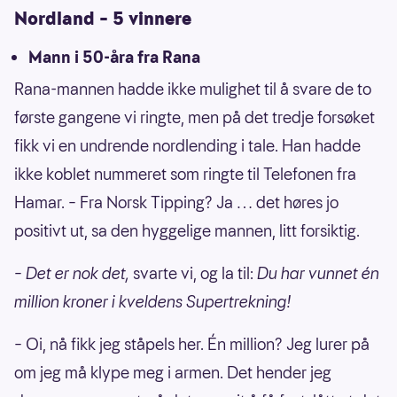
Nordland – 5 vinnere
Supertrekningen er
i tillegg
til den vanlige
Lotto-trekningen. Det betyr at man også
Mann i 50-åra fra Rana
kan bli millionær dersom man får sju rette
Rana-mannen hadde ikke mulighet til å svare de to
denne kvelden.
første gangene vi ringte, men på det tredje forsøket
fikk vi en undrende nordlending i tale. Han hadde
ikke koblet nummeret som ringte til Telefonen fra
Hamar. – Fra Norsk Tipping? Ja … det høres jo
positivt ut, sa den hyggelige mannen, litt forsiktig.
– Det er nok det,
svarte vi, og la til:
Du har vunnet én
million kroner i kveldens Supertrekning!
– Oi, nå fikk jeg ståpels her. Én million? Jeg lurer på
om jeg må klype meg i armen. Det hender jeg