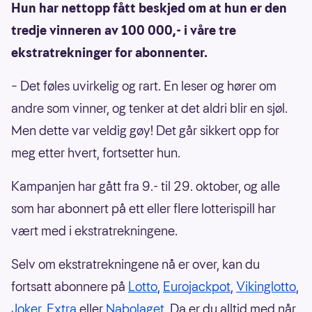
Hun har nettopp fått beskjed om at hun er den
tredje vinneren av 100 000,- i våre tre
ekstratrekninger for abonnenter.
– Det føles uvirkelig og rart. En leser og hører om
andre som vinner, og tenker at det aldri blir en sjøl.
Men dette var veldig gøy! Det går sikkert opp for
meg etter hvert, fortsetter hun.
Kampanjen har gått fra 9.- til 29. oktober, og alle
som har abonnert på ett eller flere lotterispill har
vært med i ekstratrekningene.
Selv om ekstratrekningene nå er over, kan du
fortsatt abonnere på
Lotto
,
Eurojackpot
,
Vikinglotto
,
Joker
,
Extra
eller
Nabolaget
. Da er du alltid med når