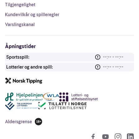
Tilgjengelighet
Kundevilkår og spilleregler
Varslingskanal
Åpningstider
Sportsspill:
--:-- - --:--
Lotterier og andre spill:
--:-- - --:--
Andre lenker
Aldersgrense
18 år