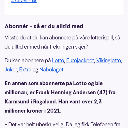
spillevettsider.
Abonnér – så er du alltid med
Visste du at du kan abonnere på våre lotterispill, så
du alltid er med når trekningen skjer?
Du kan abonnere på
Lotto
,
Eurojackpot
,
Vikinglotto
,
Joker
,
Extra
og
Nabolaget
.
En annen som abonnerte på Lotto og ble
millionær, er Frank Henning Andersen (47) fra
Karmsund i Rogaland. Han vant over 2,3
millioner kroner i 2021.
– Det var helt ubeskrivelig! Da jeg fikk Telefonen fra