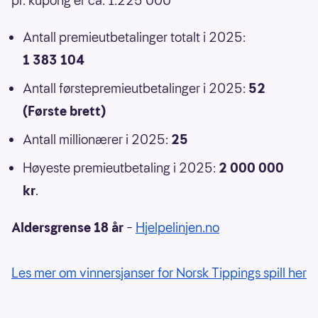
pr. kupong er ca. 1:225 000
Antall premieutbetalinger totalt i 2025:
1 383 104
Antall førstepremieutbetalinger i 2025:
52
(Første brett)
Antall millionærer i 2025:
25
Høyeste premieutbetaling i 2025:
2 000 000
kr
.
Aldersgrense 18 år
–
Hjelpelinjen.no
Les mer om vinnersjanser for Norsk Tippings spill her