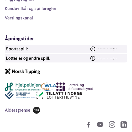
Kundevilkår og spilleregler
Varslingskanal
Åpningstider
Sportsspill:
--:-- - --:--
Lotterier og andre spill:
--:-- - --:--
Andre lenker
Aldersgrense
18 år
So