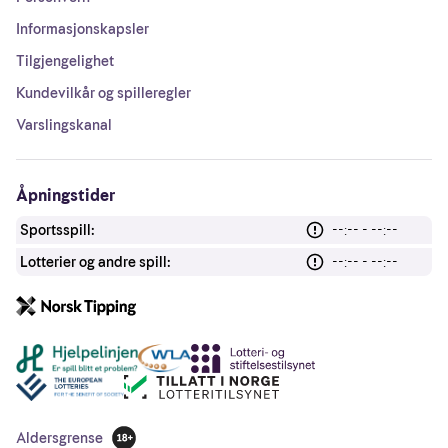
Informasjonskapsler
Tilgjengelighet
Kundevilkår og spilleregler
Varslingskanal
Åpningstider
Sportsspill:
--:-- - --:--
Lotterier og andre spill:
--:-- - --:--
Andre lenker
Aldersgrense
18 år