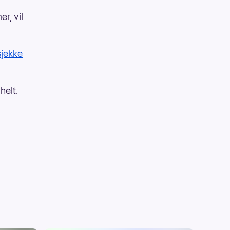
r, vil
sjekke
 helt.