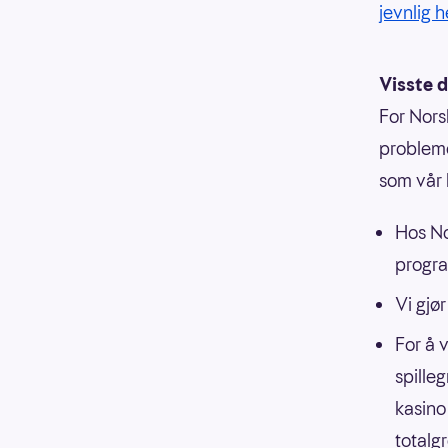
jevnlig h
Visste 
For Norsk
probleme
som vår k
Hos No
progra
Vi gjø
For å 
spille
kasino
totalg