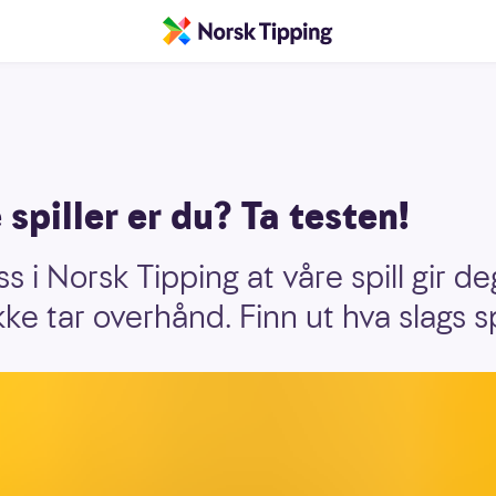
spiller er du? Ta testen!
oss i Norsk Tipping at våre spill gir 
kke tar overhånd. Finn ut hva slags sp