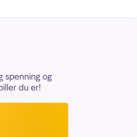
deg spenning og
iller du er!