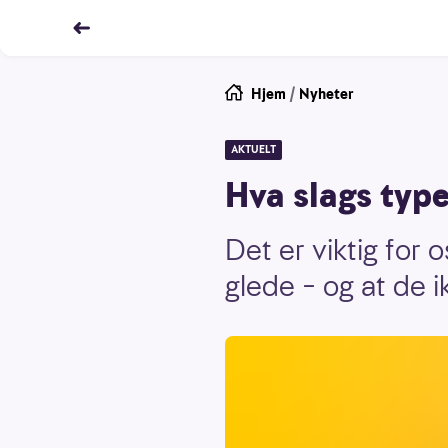
Hjem
/
Nyheter
AKTUELT
Hva slags type 
Det er viktig for 
glede – og at de i