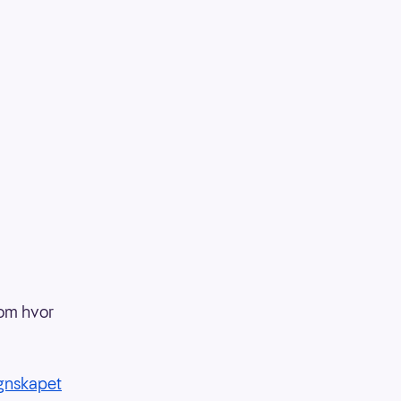
 om hvor
egnskapet