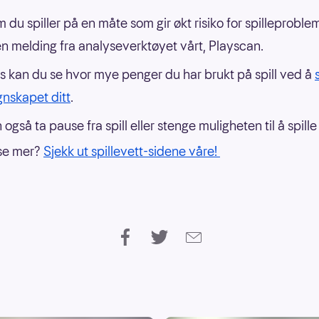
 du spiller på en måte som gir økt risiko for spilleprobleme
en melding fra analyseverktøyet vårt, Playscan.
s kan du se hvor mye penger du har brukt på spill ved å
egnskapet ditt
.
også ta pause fra spill eller stenge muligheten til å spille
ese mer?
Sjekk ut spillevett-sidene våre!