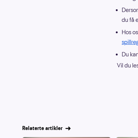
Dersom
du få 
Hos os
spillr
Du kan 
Vil du l
Relaterte artikler