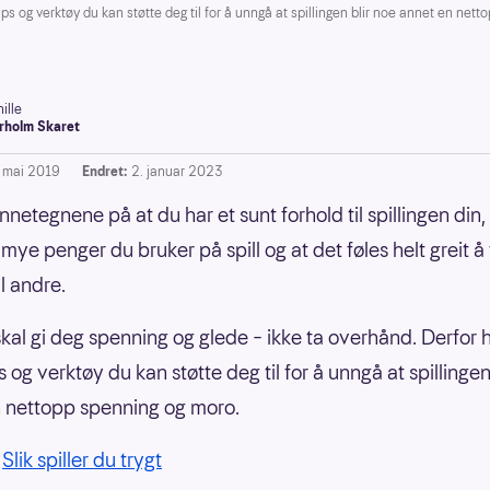
ps og verktøy du kan støtte deg til for å unngå at spillingen blir noe annet en net
ille
rholm Skaret
. mai 2019
Endret:
2. januar 2023
nnetegnene på at du har et sunt forhold til spillingen din,
mye penger du bruker på spill og at det føles helt greit å 
l andre.
 skal gi deg spenning og glede – ikke ta overhånd. Derfor h
 og verktøy du kan støtte deg til for å unngå at spillingen
 nettopp spenning og moro.
:
Slik spiller du trygt