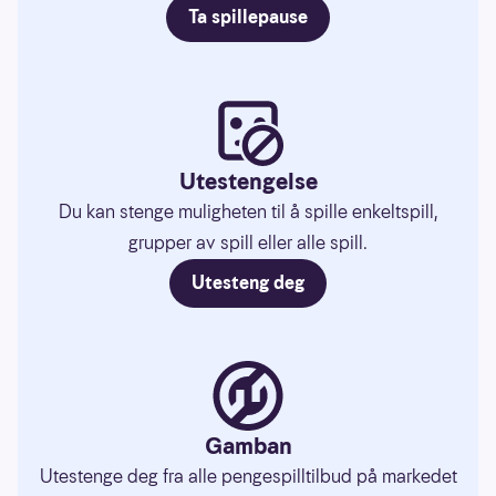
Ta spillepause
Utestengelse
Du kan stenge muligheten til å spille enkeltspill,
grupper av spill eller alle spill.
Utesteng deg
Gamban
Utestenge deg fra alle pengespilltilbud på markedet