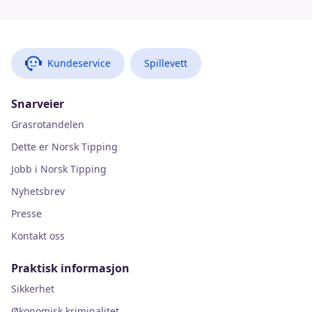
Kundeservice
Spillevett
Snarveier
Grasrotandelen
Dette er Norsk Tipping
Jobb i Norsk Tipping
Nyhetsbrev
Presse
Kontakt oss
Praktisk informasjon
Sikkerhet
Økonomisk kriminalitet