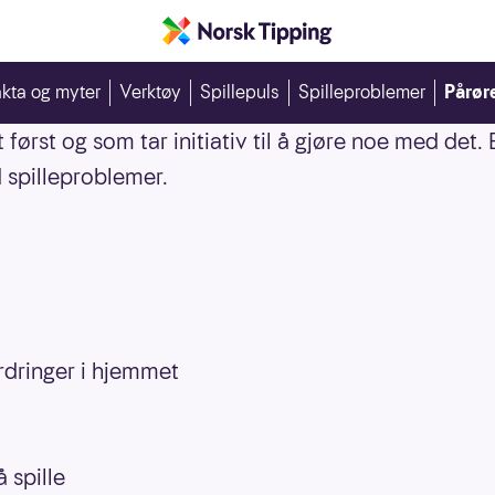
spiller for mye?
kta og myter
Verktøy
Spillepuls
Spilleproblemer
Pårør
rst og som tar initiativ til å gjøre noe med det. 
 spilleproblemer.
dringer i hjemmet
 spille