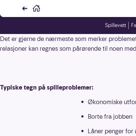
Er du bekymret for noen som 
Spillevett
Fa
Det er gjerne de nærmeste som merker problemet fø
relasjoner kan regnes som pårørende til noen med
Typiske tegn på spilleproblemer:
Økonomiske utfor
Borte fra jobben
Låner penger for å