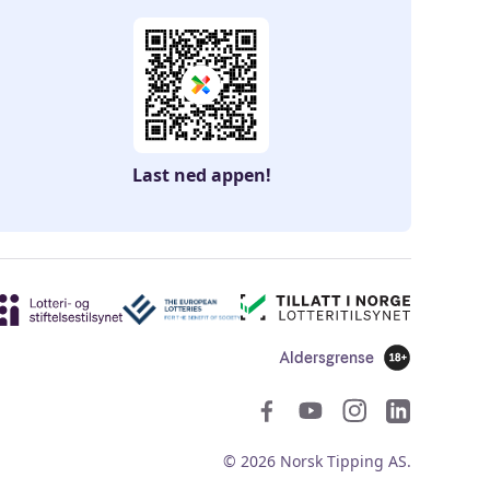
Last ned appen!
Aldersgrense
18 år
Sosiale len
©
2026
Norsk Tipping AS.