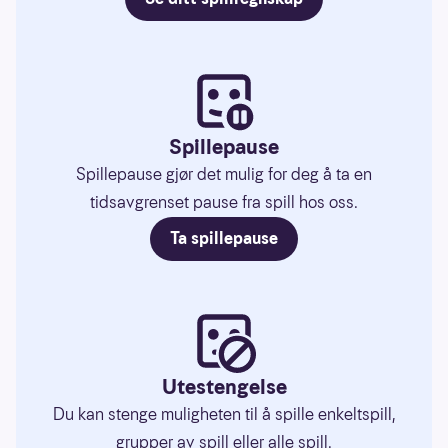
Spillepause
Spillepause gjør det mulig for deg å ta en
tidsavgrenset pause fra spill hos oss.
Ta spillepause
Utestengelse
Du kan stenge muligheten til å spille enkeltspill,
grupper av spill eller alle spill.