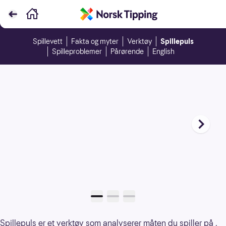
Spillevett
Fakta og myter
Verktøy
Spillepuls
Spilleproblemer
Pårørende
English
Spillepuls er et verktøy som analyserer måten du spiller på ,