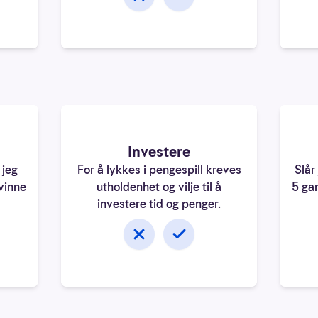
Investere
 jeg
For å lykkes i pengespill kreves
Slår
 vinne
utholdenhet og vilje til å
5 gan
investere tid og penger.