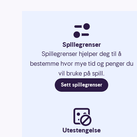
Spillegrenser
Spillegrenser hjelper deg til å
bestemme hvor mye tid og penger du
vil bruke på spill.
Sett spillegrenser
Utestengelse