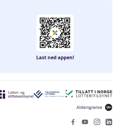
Last ned appen!
Aldersgrense
18 år
Sosiale len