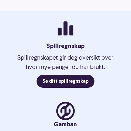
Spillregnskap
Spillregnskapet gir deg oversikt over
hvor mye penger du har brukt.
Se ditt spillregnskap
Gamban