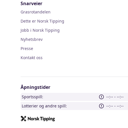
Snarveier
Grasrotandelen
Dette er Norsk Tipping
Jobb i Norsk Tipping
Nyhetsbrev
Presse
Kontakt oss
Åpningstider
Sportsspill:
--:-- - --:--
Lotterier og andre spill:
--:-- - --:--