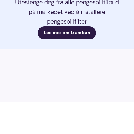
Utestenge deg fra alle pengespilltilbud
på markedet ved å installere
pengespillfilter
Les mer om Gamban