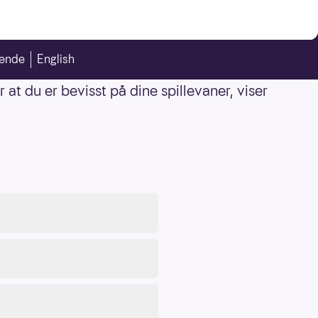
rende
English
 at du er bevisst på dine spillevaner, viser