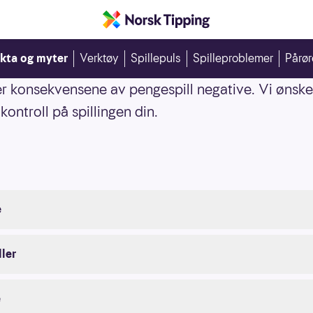
kta og myter
Verktøy
Spillepuls
Spilleproblemer
Pårø
 er konsekvensene av pengespill negative. Vi ønsker
kontroll på spillingen din.
e
ller
e