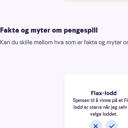
Fakta og myter om pengespill
Kan du skille mellom hva som er fakta og myter 
Flax-lodd
Sjansen til å vinne på et F
lodd er større når jeg selv
velge loddet.