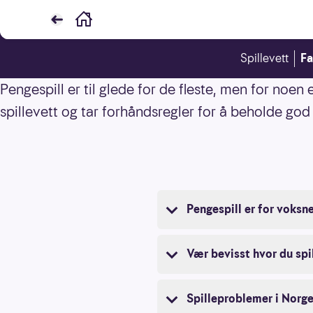
Spillevett
Spillevett
Fa
Pengespill er til glede for de fleste, men for noen
spillevett og tar forhåndsregler for å beholde god 
Pengespill er for voksn
Vær bevisst hvor du spi
Spilleproblemer i Norg