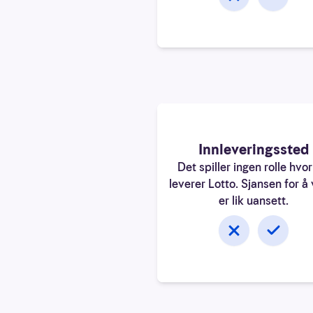
Innleveringssted
Det spiller ingen rolle hvor
leverer Lotto. Sjansen for å
er lik uansett.