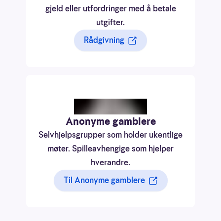
gjeld eller utfordringer med å betale
utgifter.
Rådgivning
Anonyme gamblere
Selvhjelpsgrupper som holder ukentlige
møter. Spilleavhengige som hjelper
hverandre.
Til Anonyme gamblere