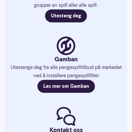
grupper av spill eller alle spill.
Utesteng deg
Gamban
Utestenge deg fra alle pengespilltilbud på markedet
ved å installere pengespillfilter
Les mer om Gamban
Kontakt oss