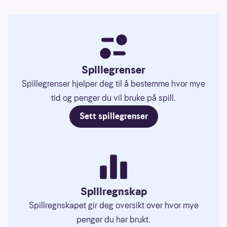
Spillegrenser
Spillegrenser hjelper deg til å bestemme hvor mye
tid og penger du vil bruke på spill.
Sett spillegrenser
Spillregnskap
Spillregnskapet gir deg oversikt over hvor mye
penger du har brukt.