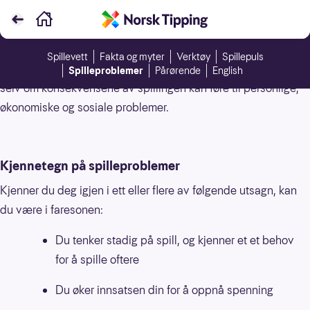
Når spill tar overhånd
Spillevett
Fakta og myter
Verktøy
Spillepuls
Å ha problemer med spill innebærer at du fortsetter å spille
Spilleproblemer
Pårørende
English
selv om konsekvensene av spillingen kan føre til personlige,
økonomiske og sosiale problemer.
Kjennetegn på spilleproblemer
Kjenner du deg igjen i ett eller flere av følgende utsagn, kan
du være i faresonen:
Du tenker stadig på spill, og kjenner et et behov
for å spille oftere
Du øker innsatsen din for å oppnå spenning