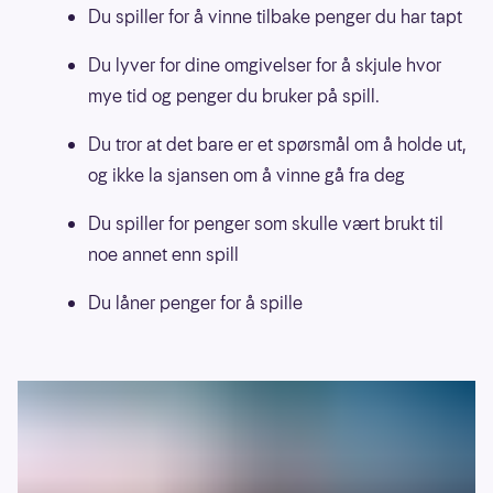
Du spiller for å vinne tilbake penger du har tapt
Du lyver for dine omgivelser for å skjule hvor
mye tid og penger du bruker på spill.
Du tror at det bare er et spørsmål om å holde ut,
og ikke la sjansen om å vinne gå fra deg
Du spiller for penger som skulle vært brukt til
noe annet enn spill
Du låner penger for å spille