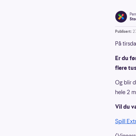
Pern
Sto
Publisert:
2
På tirsda
Er du fø
flere tu
Og blir 
hele 2 mi
Vil du 
Spill Ext
(Vinners