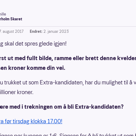
ille
rholm Skaret
7. august 2017
Endret:
2. januar 2023
g skal det spres glede igjen!
rst ut med fullt bilde, ramme eller brett denne kvelde
sen kroner komme din vei.
du trukket ut som Extra-kandidaten, har du mulighet til å 
llioner kroner.
være med i trekningen om å bli Extra-kandidaten?
ra før tirsdag klokka 17.00!
janse per kupong er 1:6. Sjansen for å bli trukket ut som 