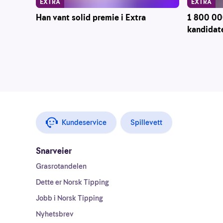
EXTRA
EXTRA
Han vant solid premie i Extra
1 800 000
kandidate
Kundeservice
Spillevett
Snarveier
Grasrotandelen
Dette er Norsk Tipping
Jobb i Norsk Tipping
Nyhetsbrev