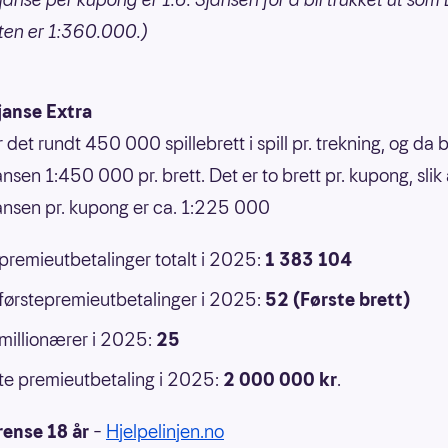
ten er 1:360.000.)
janse Extra
r det rundt 450 000 spillebrett i spill pr. trekning, og da b
nsen 1:450 000 pr. brett. Det er to brett pr. kupong, slik 
ansen pr. kupong er ca. 1:225 000
 premieutbetalinger totalt i 2025:
1 383 104
 førstepremieutbetalinger i 2025:
52 (Første brett)
 millionærer i 2025:
25
e premieutbetaling i 2025:
2 000 000
kr
.
rense 18 år
–
Hjelpelinjen.no