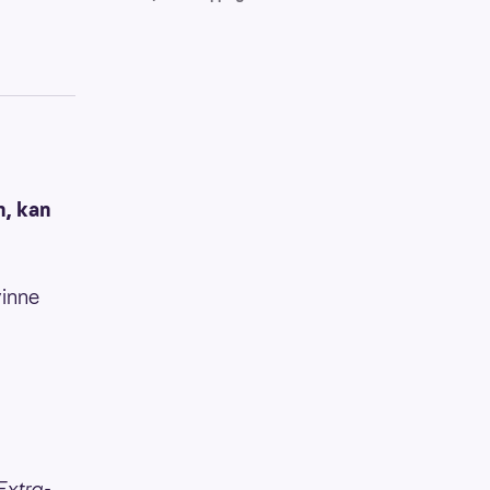
n, kan
vinne
Extra-