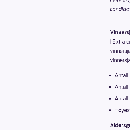
kandida
Vinners
I Extra e
vinnersja
vinnersj
Antall
Antall
Antall
Høyest
Aldersg