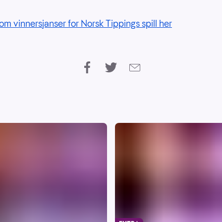
om vinnersjanser for Norsk Tippings spill her