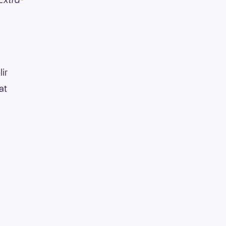
lir
at