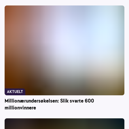
AKTUELT
Millionærundersøkelsen: Slik svarte 600
millionvinnere