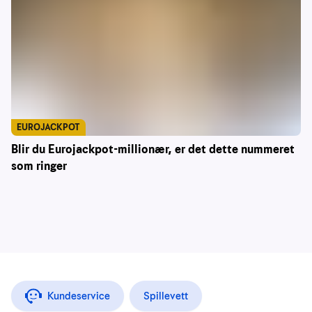
EUROJACKPOT
Blir du Eurojackpot-millionær, er det dette nummeret
som ringer
Kundeservice
Spillevett