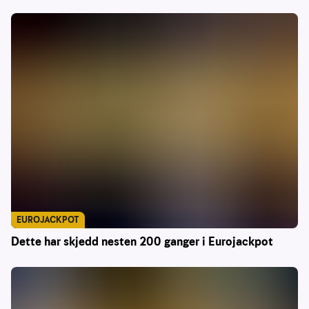
EUROJACKPOT
Dette har skjedd nesten 200 ganger i Eurojackpot