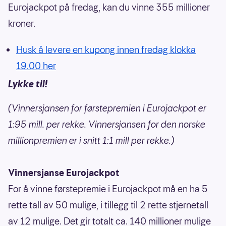
Eurojackpot på fredag, kan du vinne 355 millioner
kroner.
Husk å levere en kupong innen fredag klokka
19.00 her
Lykke til!
(Vinnersjansen for førstepremien i Eurojackpot er
1:95 mill. per rekke. Vinnersjansen for den norske
millionpremien er i snitt 1:1 mill per rekke.)
Vinnersjanse Eurojackpot
For å vinne førstepremie i Eurojackpot må en ha 5
rette tall av 50 mulige, i tillegg til 2 rette stjernetall
av 12 mulige. Det gir totalt ca. 140 millioner mulige